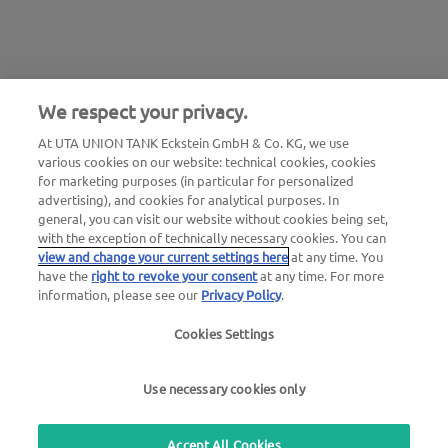
persönliches Angebot.
waschen
lassen,
Fahrzeugzubehör,
Fahrzeugersatzteile
und
Reifen
kaufen,
Re
paraturen
durchführen lassen oder
den
Pannenservice
nutzen.
We respect your privacy.
At UTA UNION TANK Eckstein GmbH & Co. KG, we use
various cookies on our website: technical cookies, cookies
for marketing purposes (in particular for personalized
advertising), and cookies for analytical purposes. In
Vorname
*
general, you can visit our website without cookies being set,
with the exception of technically necessary cookies. You can
view and change your current settings here
at any time. You
have the
right to revoke your consent
at any time. For more
information, please see our
Privacy Policy
.
Nachname
*
Cookies Settings
Use necessary cookies only
Unternehmensname
*
Accept All Cookies