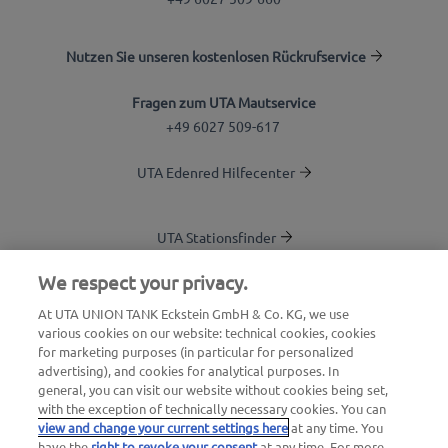
Nutzen Sie unseren kostenlosen Rückrufservice
Fragen zum UTA Mautservice
+49 6027 509-617
UTA Edenred Hilfecenter
UTA Stationsfinder
Blog
We respect your privacy.
Login Kundenbereich
At UTA UNION TANK Eckstein GmbH & Co. KG, we use
various cookies on our website: technical cookies, cookies
Über UTA Edenred
for marketing purposes (in particular for personalized
advertising), and cookies for analytical purposes. In
UTA Academy
general, you can visit our website without cookies being set,
with the exception of technically necessary cookies. You can
view and change your current settings here
at any time. You
have the
right to revoke your consent
at any time. For more