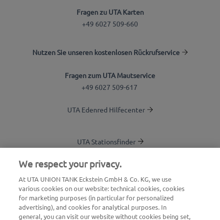
Fragen zu UTA Karten
+49 6027 509-660
Nutzen Sie unseren kostenlosen Rückrufservice
Fragen zum UTA Mautservice
+49 6027 509-617
UTA Edenred Hilfecenter
UTA Stationsfinder
Blog
We respect your privacy.
Login Kundenbereich
At UTA UNION TANK Eckstein GmbH & Co. KG, we use
various cookies on our website: technical cookies, cookies
Über UTA Edenred
for marketing purposes (in particular for personalized
advertising), and cookies for analytical purposes. In
UTA Academy
general, you can visit our website without cookies being set,