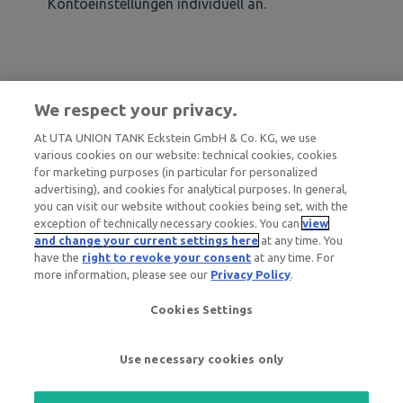
Kontoeinstellungen individuell an.
We respect your privacy.
At UTA UNION TANK Eckstein GmbH & Co. KG, we use
various cookies on our website: technical cookies, cookies
for marketing purposes (in particular for personalized
advertising), and cookies for analytical purposes. In general,
you can visit our website without cookies being set, with the
exception of technically necessary cookies. You can
view
and change your current settings here
at any time. You
General questions
have the
right to revoke your consent
at any time. For
about UTA Edenred
more information, please see our
Privacy Policy
.
+49 6027 509-669
Cookies Settings
Questions about UTA
cards
Copyright © 2026, UNION TANK
Use necessary cookies only
+49 6027 509-660
Eckstein GmbH & Co. KG