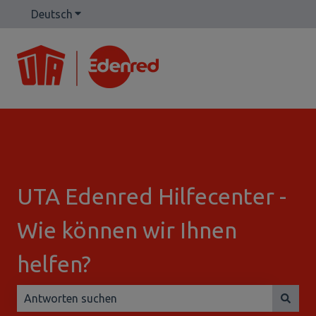
Deutsch
Untermenü für Übersetzungen anzeigen
UTA Edenred Hilfecenter -
Wie können wir Ihnen
helfen?