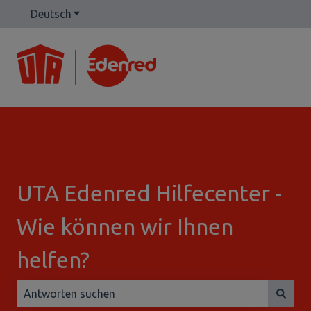
Deutsch
Untermenü für Übersetzungen anzeigen
UTA Edenred Hilfecenter -
Wie können wir Ihnen
helfen?