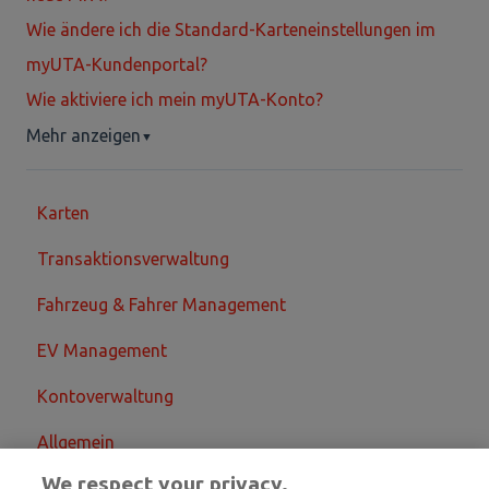
Wie ändere ich die Standard-Karteneinstellungen im
myUTA-Kundenportal?
Wie aktiviere ich mein myUTA-Konto?
Mehr anzeigen
▼
Karten
Transaktionsverwaltung
Fahrzeug & Fahrer Management
EV Management
Kontoverwaltung
Allgemein
We respect your privacy.