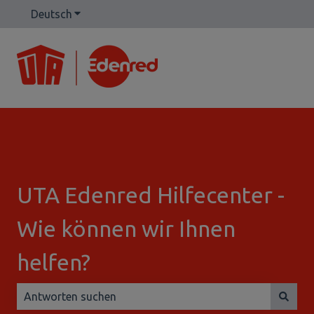
Deutsch
Untermenü für Übersetzungen anzeigen
UTA Edenred Hilfecenter -
Wie können wir Ihnen
helfen?