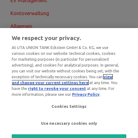
EV Management
Kontoverwaltung
Allgemein
We respect your privacy.
At UTA UNION TANK Eckstein GmbH & Co. KG, we use
various cookies on our website: technical cookies, cookies
for marketing purposes (in particular for personalized
advertising), and cookies for analytical purposes. In general,
you can visit our website without cookies being set, with the
exception of technically necessary cookies. You can
view
and change your current settings here
at any time. You
General questions
have the
right to revoke your consent
at any time. For
about UTA Edenred
more information, please see our
Privacy Policy
.
+49 6027 509-669
Cookies Settings
Questions about UTA
cards
Copyright © 2026, UNION TANK
Use necessary cookies only
+49 6027 509-660
Eckstein GmbH & Co. KG