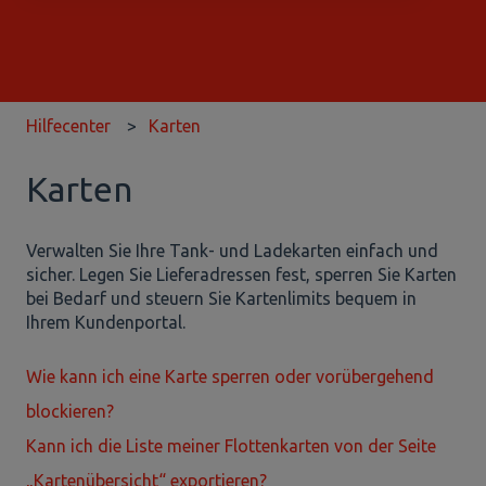
Es gibt keine Vorschläge, da das Suchfeld leer ist.
Hilfecenter
Karten
Karten
Verwalten Sie Ihre Tank- und Ladekarten einfach und
sicher. Legen Sie Lieferadressen fest, sperren Sie Karten
bei Bedarf und steuern Sie Kartenlimits bequem in
Ihrem Kundenportal.
Wie kann ich eine Karte sperren oder vorübergehend
blockieren?
Kann ich die Liste meiner Flottenkarten von der Seite
„Kartenübersicht“ exportieren?