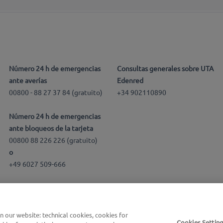
Número 24 h de emergencias
Consultas generales sobre UTA
ante averías
Edenred
00800 - 88 27 37 84 (gratuito)
+34 902110890
Número 24 h de emergencias
ante bloqueos de la tarjeta
00800 88 226 226 (gratuito)
o
+49 6027 509-666
our website: technical cookies, cookies for
Cookies Settin