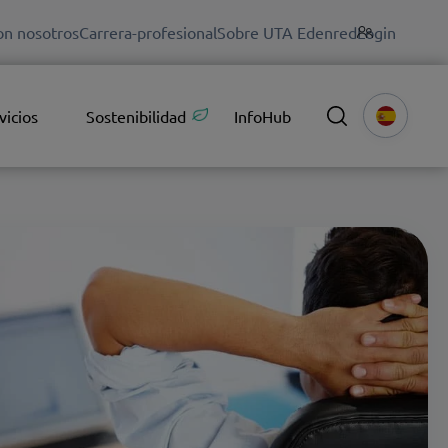
on nosotros
Carrera-profesional
Sobre UTA Edenred
Login
vicios
Sostenibilidad
InfoHub