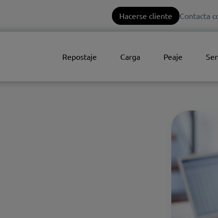
Hacerse cliente
Contacta c
Repostaje
Carga
Peaje
Ser
n