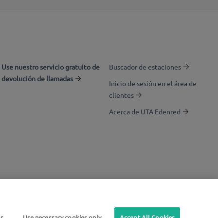
Use nuestro servicio gratuito de
Buscador de estaciones
devolución de llamadas
Inicio de sesión en el área de
clientes
Acerca de UTA Edenred
gs
Use necessary cookies only
Accept All Cookies