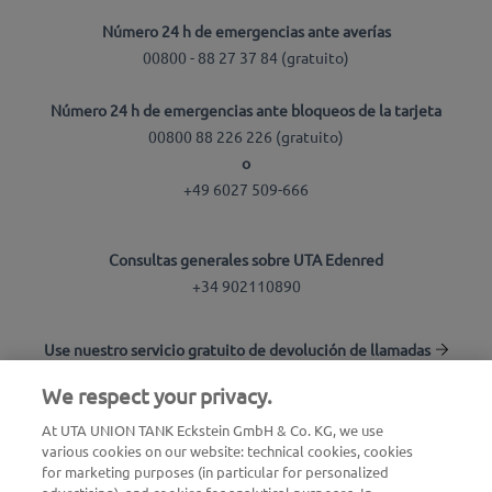
Número 24 h de emergencias ante averías
00800 - 88 27 37 84 (gratuito)
Número 24 h de emergencias ante bloqueos de la tarjeta
00800 88 226 226 (gratuito)
o
+49 6027 509-666
Consultas generales sobre UTA Edenred
+34 902110890
Use nuestro servicio gratuito de devolución de llamadas
We respect your privacy.
Buscador de estaciones
At UTA UNION TANK Eckstein GmbH & Co. KG, we use
various cookies on our website: technical cookies, cookies
Inicio de sesión en el área de clientes
for marketing purposes (in particular for personalized