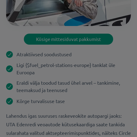
Küsige mittesiduvat pakkumist
Atraktiivsed soodustused
Ligi
{$fuel_petrol-stations-europe}
tanklat üle
Euroopa
Eraldi välja toodud tasud ühel arvel – tankimine,
teemaksud ja teenused
Kõrge turvalisuse tase
Lahendus igas suuruses raskeveokite autopargi jaoks:
UTA Edenredi veoautode kütusekaardiga saate tankida
sularahata valitud aktsepteerimispunktides, näiteks Circle