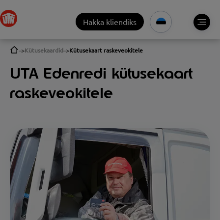
Hakka kliendiks
Kütusekaardid
Kütusekaart raskeveokitele
UTA Edenredi kütusekaart
raskeveokitele