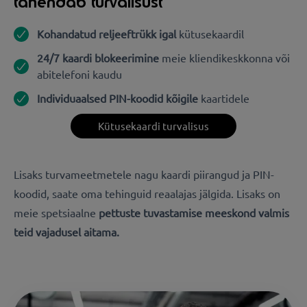
tähendab turvalisust
Kohandatud reljeeftrükk igal
kütusekaardil
24/7 kaardi blokeerimine
meie kliendikeskkonna või
abitelefoni kaudu
Individuaalsed PIN-koodid kõigile
kaartidele
Kütusekaardi turvalisus
Lisaks turvameetmetele nagu kaardi piirangud ja PIN-
koodid, saate oma tehinguid reaalajas jälgida.
Lisaks on
meie spetsiaalne
pettuste tuvastamise meeskond valmis
teid vajadusel aitama.