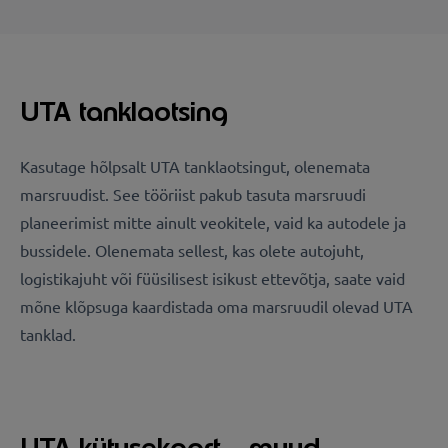
UTA tanklaotsing
Kasutage hõlpsalt UTA tanklaotsingut, olenemata
marsruudist. See tööriist pakub tasuta marsruudi
planeerimist mitte ainult veokitele, vaid ka autodele ja
bussidele. Olenemata sellest, kas olete autojuht,
logistikajuht või füüsilisest isikust ettevõtja, saate vaid
mõne klõpsuga kaardistada oma marsruudil olevad UTA
tanklad.
UTA kütusekaart – muud