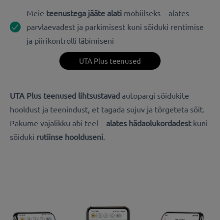
Meie
teenustega jääte alati
mobiilseks – alates
parvlaevadest ja parkimisest kuni sõiduki rentimise
ja piirikontrolli läbimiseni
UTA Plus teenused
UTA Plus teenused lihtsustavad
autopargi sõidukite
hooldust ja teenindust, et tagada sujuv ja tõrgeteta sõit.
Pakume vajalikku abi teel –
alates hädaolukordadest
kuni
sõiduki
rutiinse hoolduseni
.