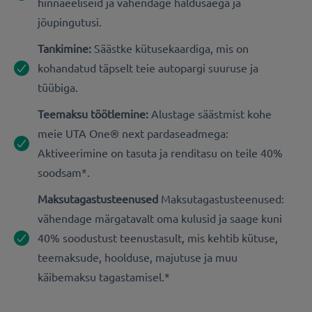
hinnaeeliseid ja vähendage haldusaega ja
jõupingutusi.
Tankimine:
Säästke kütusekaardiga, mis on
kohandatud täpselt teie autopargi suuruse ja
tüübiga.
Teemaksu töötlemine:
Alustage säästmist kohe
meie UTA One® next pardaseadmega:
Aktiveerimine on tasuta ja renditasu on teile 40%
soodsam*.
Maksutagastusteenused
Maksutagastusteenused:
vähendage märgatavalt oma kulusid ja saage kuni
40% soodustust teenustasult, mis kehtib kütuse,
teemaksude, hoolduse, majutuse ja muu
käibemaksu tagastamisel.*