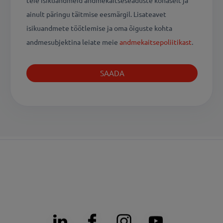
teie isikuandmeid andmekaitseseaduste kohaselt ja
ainult päringu täitmise eesmärgil. Lisateavet
isikuandmete töötlemise ja oma õiguste kohta
andmesubjektina leiate meie
andmekaitsepoliitikast
.