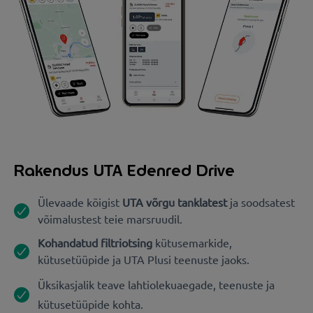
Rakendus UTA Edenred Drive
Ülevaade kõigist
UTA võrgu tanklatest
ja soodsatest
võimalustest teie marsruudil.
Kohandatud filtriotsing
kütusemarkide,
kütusetüüpide ja UTA Plusi teenuste jaoks.
Üksikasjalik teave lahtiolekuaegade, teenuste ja
kütusetüüpide kohta.