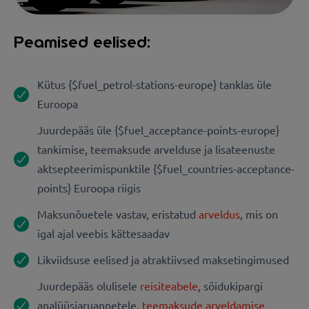
Peamised eelised:
Kütus {$fuel_petrol-stations-europe} tanklas üle
Euroopa
Juurdepääs üle {$fuel_acceptance-points-europe}
tankimise, teemaksude arvelduse ja lisateenuste
aktsepteerimispunktile {$fuel_countries-acceptance-
points} Euroopa riigis
Maksunõuetele vastav, eristatud
arveldus
, mis on
igal ajal veebis kättesaadav
Likviidsuse eelised ja atraktiivsed maksetingimused
Juurdepääs olulisele
reisiteabele
, sõidukipargi
analüüsiaruannetele,
teemaksude arveldamise