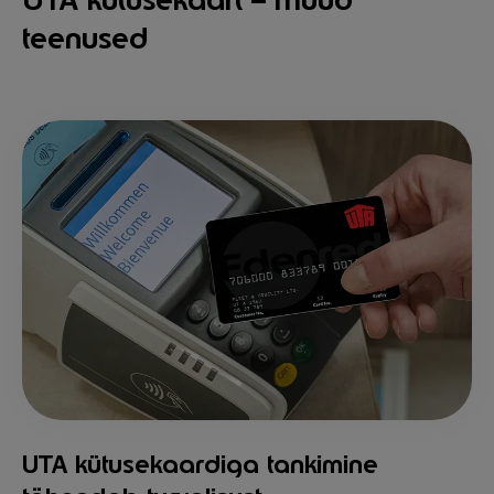
teenused
UTA kütusekaardiga tankimine