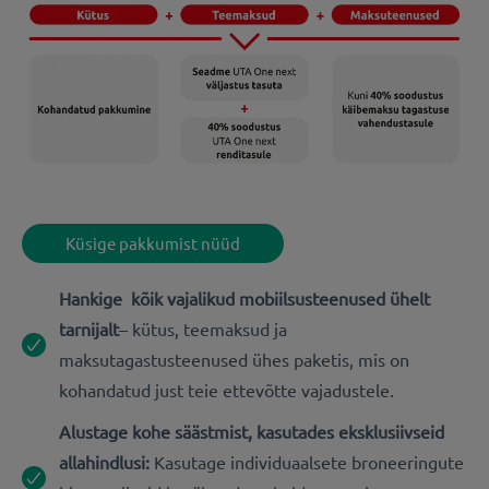
Küsige pakkumist nüüd
Hankige kõik vajalikud mobiilsusteenused ühelt
tarnijalt
– kütus, teemaksud ja
maksutagastusteenused ühes paketis, mis on
kohandatud just teie ettevõtte vajadustele.
Alustage kohe säästmist, kasutades eksklusiivseid
allahindlusi:
Kasutage individuaalsete broneeringute