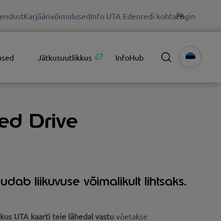
endust
Karjäärivõimalused
Info UTA Edenredi kohta
Login
used
Jätkusuutlikkus
InfoHub
ed Drive
ab liikuvuse võimalikult lihtsaks.
kus UTA kaarti teie lähedal vastu
võetakse