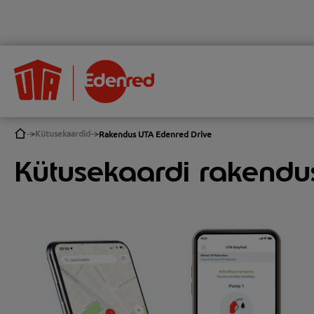
Kütusekaardid
Rakendus UTA Edenred Drive
Kütusekaardi rakendu