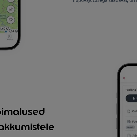
võimalused
akkumistele