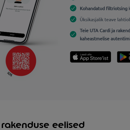
Kohandatud filtriotsing
Üksikasjalik teave lahti
Teie UTA Cardi ja raken
kaheastmelise autentim
 rakenduse eelised