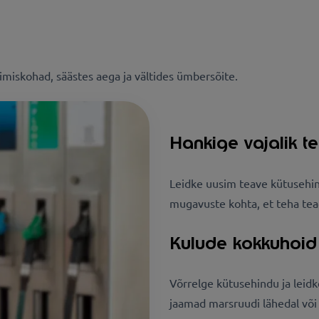
imiskohad, säästes aega ja vältides ümbersõite.
Hankige vajalik t
Leidke uusim teave kütusehin
mugavuste kohta, et teha tead
Kulude kokkuhoid
Võrrelge kütusehindu ja leidk
jaamad marsruudi lähedal või 