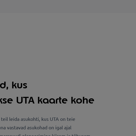
d, kus
akse UTA kaarte kohe
eil leida asukohti, kus UTA on teie
na vastavad asukohad on igal ajal
marsruudi planeerimine kiirem ja tõhusam.