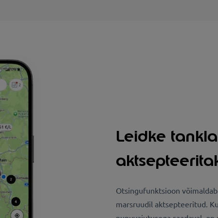
Leidke tankla
aktsepteerit
Otsingufunktsioon võimaldab t
marsruudil aktsepteeritud. Ku
nupuvajutusega saadaval, on 