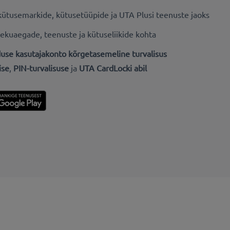
kütusemarkide, kütusetüüpide ja UTA Plusi teenuste jaoks
olekuaegade, teenuste ja kütuseliikide kohta
duse kasutajakonto kõrgetasemeline turvalisus
ise
,
PIN-turvalisuse
ja
UTA CardLocki abil