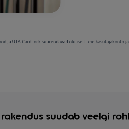
d ja UTA CardLock suurendavad oluliselt teie kasutajakonto ja 
i rakendus suudab veelgi ro