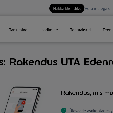
Hakka kliendiks
Võta meiega üh
Tankimine
Laadimine
Teemaksud
Teen
s: Rakendus UTA Edenr
Rakendus, mis muud
Ülevaade
asukohtadest, 