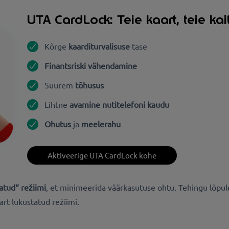
UTA CardLock: Teie kaart, teie kait
Kõrge
kaarditurvalisuse
tase
Finantsriski vähendamine
Suurem
tõhusus
Lihtne
avamine nutitelefoni kaudu
Ohutus
ja
meelerahu
Aktiveerige UTA CardLock kohe
atud“ režiimi
, et minimeerida väärkasutuse ohtu. Tehingu lõpul
art lukustatud režiimi.