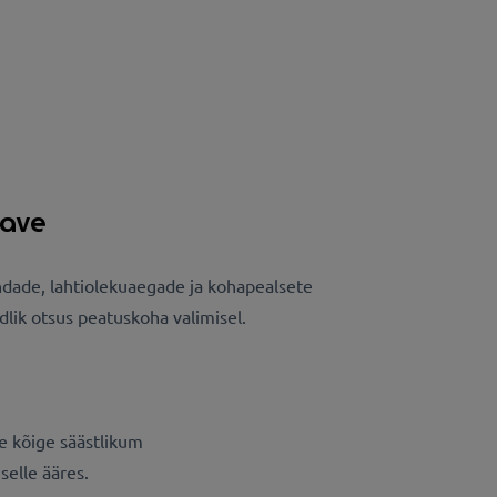
eave
dade, lahtiolekuaegade ja kohapealsete
lik otsus peatuskoha valimisel.
e kõige säästlikum
selle ääres.