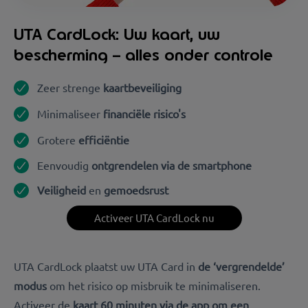
UTA CardLock: Uw kaart, uw
bescherming – alles onder controle
Zeer strenge
kaartbeveiliging
Minimaliseer
financiële risico's
Grotere
efficiëntie
Eenvoudig
ontgrendelen via de smartphone
Veiligheid
en
gemoedsrust
Activeer UTA CardLock nu
UTA CardLock plaatst uw UTA Card in
de ‘vergrendelde’
modus
om het risico op misbruik te minimaliseren.
Activeer de
kaart 60 minuten via de app om een