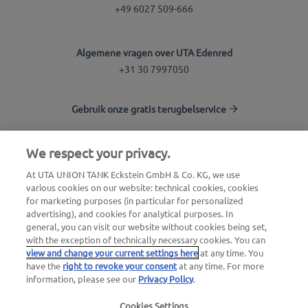
+49 6027 509-666
Algemene vragen over UTA Edenred
+31 30 7997050
Gebruik onze gratis terugbelservice
We respect your privacy.
UTA Stationsfinder
At UTA UNION TANK Eckstein GmbH & Co. KG, we use
Inloggen voor klanten
various cookies on our website: technical cookies, cookies
Over UTA Edenred
for marketing purposes (in particular for personalized
advertising), and cookies for analytical purposes. In
general, you can visit our website without cookies being set,
with the exception of technically necessary cookies. You can
view and change your current settings here
at any time. You
have the
right to revoke your consent
at any time. For more
information, please see our
Privacy Policy
.
Juridische verklaring |
Privacybeleid |
Algemene
Cookies Settings