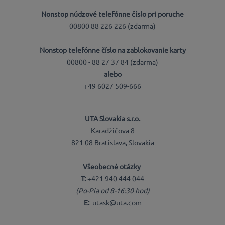
Nonstop núdzové telefónne číslo pri poruche
00800 88 226 226 (zdarma)
Nonstop telefónne číslo na zablokovanie karty
00800 - 88 27 37 84 (zdarma)
alebo
+49 6027 509-666
UTA Slovakia s.r.o.
Karadžičova 8
821 08 Bratislava, Slovakia
Všeobecné otázky
T:
+421 940 444 044
(Po-Pia od 8-16:30 hod)
E:
utask@uta.com