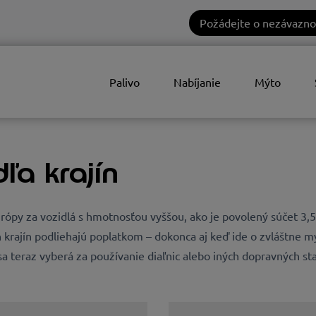
Požádejte o nezávazno
Palivo
Nabíjanie
Mýto
ľa krajín
ópy za vozidlá s hmotnosťou vyššou, ako je povolený súčet 3,5 
 krajín podliehajú poplatkom – dokonca aj keď ide o zvláštne m
a teraz vyberá za používanie diaľnic alebo iných dopravných s