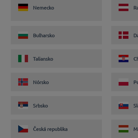
Nemecko
R
Bulharsko
D
Taliansko
C
Nórsko
P
Srbsko
S
Česká republika
M