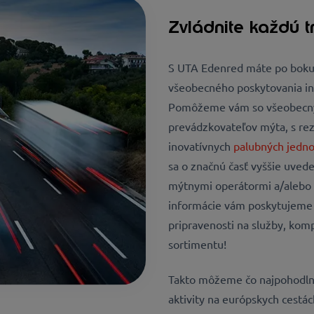
Zvládnite každú 
S UTA Edenred máte po boku 
všeobecného poskytovania inf
Pomôžeme vám so všeobecným
prevádzkovateľov mýta, s rez
inovatívnych
palubných jedno
sa o značnú časť vyššie uve
mýtnymi operátormi a/alebo 
informácie vám poskytujeme z
pripravenosti na služby, ko
sortimentu!
Takto môžeme čo najpohodlne
aktivity na európskych cestác