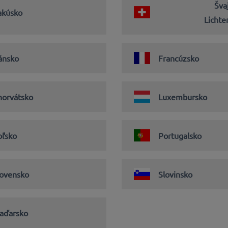
Šva
akúsko
Lichte
ánsko
Francúzsko
horvátsko
Luxembursko
oľsko
Portugalsko
lovensko
Slovinsko
aďarsko