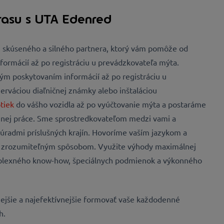
trasu s UTA Edenred
skúseného a silného partnera, ktorý vám pomôže od
ormácií až po registráciu u prevádzkovateľa mýta.
 poskytovaním informácií až po registráciu u
erváciou diaľničnej známky alebo inštaláciou
tiek
do vášho vozidla až po vyúčtovanie mýta a postaráme
denej práce. Sme sprostredkovateľom medzi vami a
úradmi príslušných krajín. Hovoríme vaším jazykom a
rozumiteľným spôsobom.​​​​​​​ Využite výhody maximálnej
mplexného know-how, špeciálnych podmienok a výkonného
jšie a najefektívnejšie formovať vaše každodenné
h.