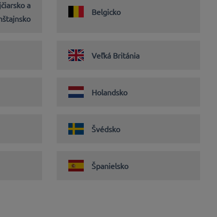
jčiarsko a
Belgicko
nštajnsko
Veľká Británia
Holandsko
Švédsko
Španielsko