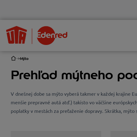
Mýto
Prehľad mýtneho pod
V dnešnej dobe sa mýto vyberá takmer v každej krajine Eur
menšie prepravné autá atď.) takisto vo väčšine európskych
poplatky v mestách za preťaženie dopravy. Skrátka, mýto s