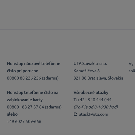
Nonstop núdzové telefónne
UTA Slovakia s.r.o.
Vyu
číslo pri poruche
Karadžičova 8
spä
00800 88 226 226 (zdarma)
821 08 Bratislava, Slovakia
Nonstop telefónne číslo na
Všeobecné otázky
zablokovanie karty
T:
+421 940 444 044
00800 - 88 27 37 84 (zdarma)
(Po-Pia od 8-16:30 hod)
alebo
E:
utask@uta.com
+49 6027 509-666