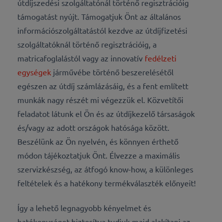
útdíjszedési szolgáltatónál történő regisztrációig
támogatást nyújt. Támogatjuk Önt az általános
információszolgáltatástól kezdve az útdíjfizetési
szolgáltatóknál történő regisztrációig, a
matricafoglalástól vagy az innovatív
fedélzeti
egységek
járművébe történő beszerelésétől
egészen az útdíj számlázásáig, és a fent említett
munkák nagy részét mi végezzük el. Közvetítői
feladatot látunk el Ön és az útdíjkezelő társaságok
és/vagy az adott országok hatósága között.
Beszélünk az Ön nyelvén, és könnyen érthető
módon tájékoztatjuk Önt. Élvezze a maximális
szervizkészség, az átfogó know-how, a különleges
feltételek és a hatékony termékválaszték előnyeit!
Így a lehető legnagyobb kényelmet és
hatékonyságot biztosítva tudjuk majd alakítani az