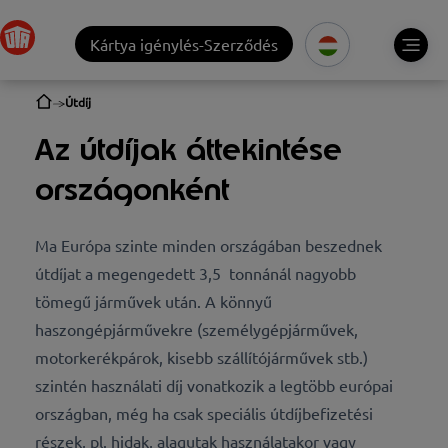
Kártya igénylés-Szerződés
Útdíj
Az útdíjak áttekintése
országonként
Ma Európa szinte minden országában beszednek
útdíjat a megengedett 3,5 tonnánál nagyobb
tömegű járművek után. A könnyű
haszongépjárművekre (személygépjárművek,
motorkerékpárok, kisebb szállítójárművek stb.)
szintén használati díj vonatkozik a legtöbb európai
országban, még ha csak speciális útdíjbefizetési
részek, pl. hidak, alagutak használatakor vagy