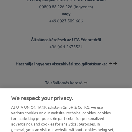
00800 88 226 226 (ingyenes)
vagy
+49 6027 509-666
Általános kérdések az UTA Edenredről
+36 06 1 2673521
Használja ingyenes visszahívási szolgáltatásunkat
Töltőállomás-kereső
Bejelentkezés az ügyfélfelületre
We respect your privacy.
At UTA UNION TANK Eckstein GmbH & Co. KG, we use
Az UTA Edenredről
various cookies on our website: technical cookies, cookies
for marketing purposes (in particular for personalized
advertising), and cookies for analytical purposes. In
general, you can visit our website without cookies being set,