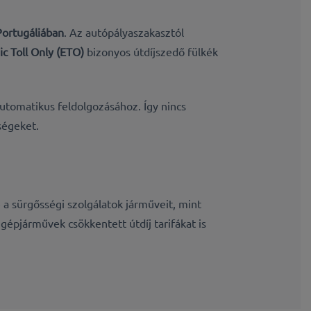
Portugáliában
. Az autópályaszakasztól
ic Toll Only (ETO)
bizonyos útdíjszedő fülkék
automatikus feldolgozásához. Így nincs
ségeket.
a sürgősségi szolgálatok járműveit, mint
ongépjárművek
csökkentett útdíj tarifákat is