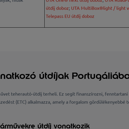
útdíj doboz
;
UTA MultiBox®light / light v
Telepass EU útdíj doboz
natkozó útdíjak Portugáliáb
vet teherautó-útdíj terheli. Ez segít finanszírozni, fenntartani
szedést (ETC) alkalmazza, amely a forgalom gördülékenyebbé té
járművekre útdíj vonatkozik