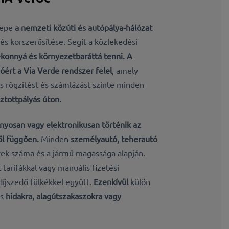
repe
a nemzeti közúti és autópálya-hálózat
 és korszerűsítése. Segít
a közlekedési
ékonnyá és környezetbaráttá tenni. A
óért a Via Verde rendszer felel
, amely
s rögzítést és számlázást szinte minden
ztottpályás úton.
osan vagy elektronikusan történik az
ől függően.
Minden
személyautó, teherautó
yek száma és a jármű magassága alapján.
tarifákkal vagy manuális fizetési
díjszedő fülkékkel együtt.
Ezenkívül
külön
s
hidakra, alagútszakaszokra vagy