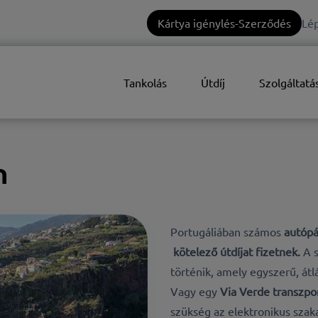
Kártya igénylés-Szerződés
Lép
Tankolás
Útdíj
Szolgáltatá
n
Portugáliában számos
autópá
kötelező útdíjat fizetnek
.
A 
történik, amely egyszerű, átl
Vagy egy
Via Verde transzp
szükség az elektronikus szak