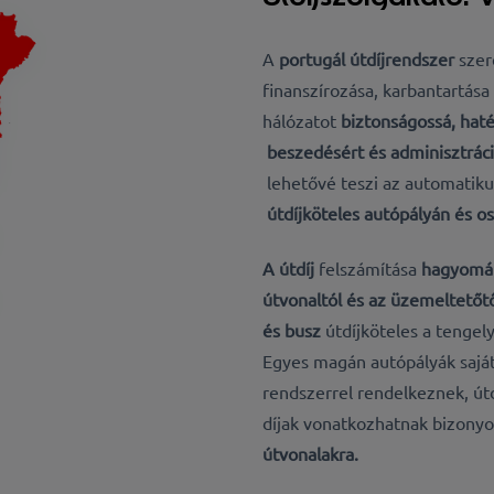
A
portugál útdíjrendszer
sze
finanszírozása, karbantartása
hálózatot
biztonságossá, hat
beszedésért és adminisztráci
lehetővé teszi az automatiku
útdíjköteles autópályán és os
A útdíj
felszámítása
hagyomány
útvonaltól és az üzemeltetőt
és busz
útdíjköteles a tengel
Egyes magán autópályák saját 
rendszerrel rendelkeznek, út
díjak vonatkozhatnak bizonyo
útvonalakra.