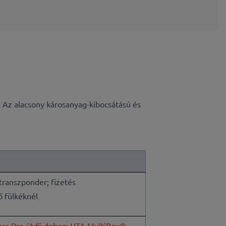
. Az alacsony károsanyag-kibocsátású és
 transzponder; fizetés
ő fülkéknél
ss Pro útdíj doboz
;
UTA MultiBox®