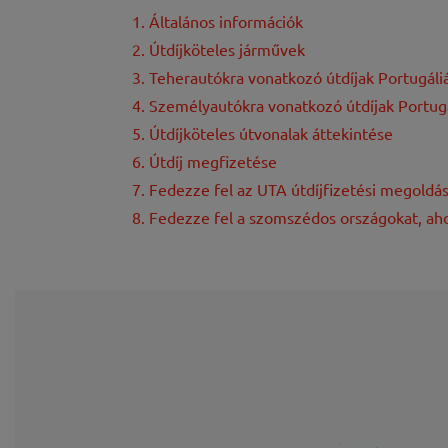
1. Általános információk
2. Útdíjköteles járművek
3. Teherautókra vonatkozó útdíjak Portugáli
4. Személyautókra vonatkozó útdíjak Portug
5. Útdíjköteles útvonalak áttekintése
6. Útdíj megfizetése
7. Fedezze fel az UTA útdíjfizetési megoldás
8. Fedezze fel a szomszédos országokat, aho