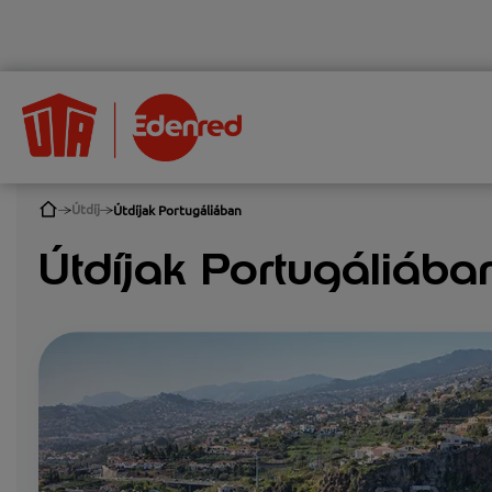
Útdíj
Útdíjak Portugáliában
Útdíjak Portugáliába