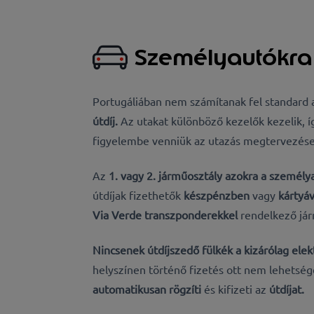
Személyautókra 
Portugáliában nem számítanak fel standard 
útdíj
.
Az utakat különböző kezelők kezelik, 
figyelembe venniük az utazás megtervezések
Az
1. vagy 2. járműosztály azokra a
személya
útdíjak fizethetők
készpénzben
vagy
kártyá
Via Verde
transzponderekkel
rendelkező jár
Nincsenek útdíjszedő fülkék a kizárólag
elek
helyszínen történő fizetés ott nem lehetsé
automatikusan rögzíti
és kifizeti az
útdíjat.