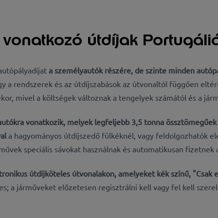
vonatkozó útdíjak Portugál
autópályadíjat
a személyautók részére, de szinte minden autóp
így a rendszerek és az útdíjszabások az útvonaltól függően elt
or, mivel a költségek változnak a tengelyek számától és a já
utókra vonatkozik, melyek legfeljebb 3,5 tonna össztömegűek
val
a hagyományos útdíjszedő fülkéknél, vagy feldolgozhatók el
művek speciális sávokat használnak és automatikusan fizetnek a
tronikus útdíjköteles útvonalakon, amelyeket
kék színű, "Csak e
ges; a járműveket
előzetesen regisztrálni kell vagy fel kell szere