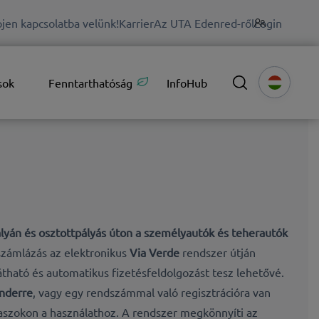
jen kapcsolatba velünk!
Karrier
Az UTA Edenred-ről
Login
sok
Fenntarthatóság
InfoHub
lyán és osztottpályás úton a
személyautók és teherautók
számlázás az elektronikus
Via Verde
rendszer útján
átható és automatikus fizetésfeldolgozást tesz lehetővé.
onderre
, vagy egy rendszámmal való regisztrációra van
aszokon a használathoz. A rendszer megkönnyíti az