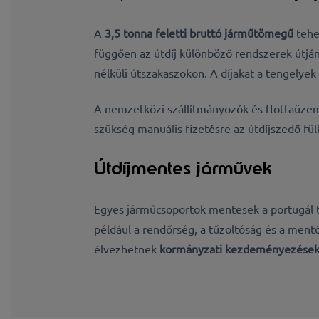
A
3,5 tonna feletti bruttó járműtömegű
tehe
függően az útdíj különböző rendszerek útján
nélküli útszakaszokon. A díjakat a tengelyek
A nemzetközi szállítmányozók és flottaüze
szükség manuális fizetésre az útdíjszedő fül
Útdíjmentes járművek
Egyes járműcsoportok mentesek a portugál t
például a rendőrség, a tűzoltóság és a men
élvezhetnek
kormányzati kezdeményezések