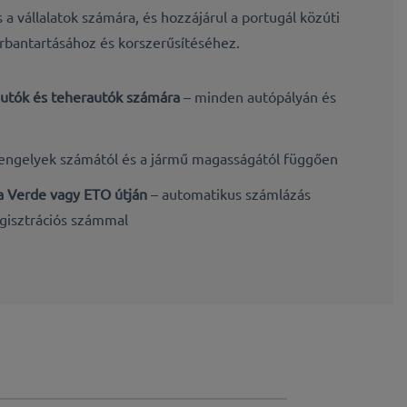
 a vállalatok számára, és hozzájárul a portugál közúti
arbantartásához és korszerűsítéséhez.
autók és teherautók számára
– minden autópályán és
tengelyek számától és a jármű magasságától függően
ia Verde vagy ETO útján
– automatikus számlázás
egisztrációs számmal