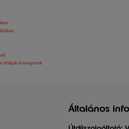
ában
áliában
ait
l útdíjak érvényesek
Általános inf
Útdíjszolgáltató: 