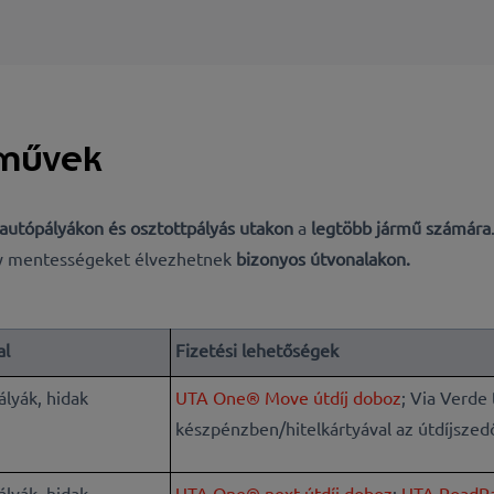
rművek
autópályákon és osztottpályás utakon
a
legtöbb jármű számára
y mentességeket
élvezhetnek
bizonyos útvonalakon.
al
Fizetési lehetőségek
lyák, hidak
UTA One® Move útdíj doboz
; Via Verde
készpénzben/hitelkártyával az útdíjszed
lyák, hidak
UTA One® next útdíj doboz
;
UTA RoadPa