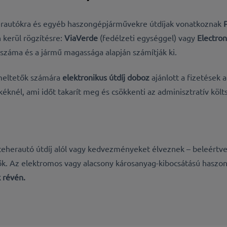
rautókra és egyéb haszongépjárművekre útdíjak vonatkoznak
 kerül rögzítésre:
ViaVerde
(fedélzeti egységgel) vagy
Electron
 száma és a jármű magassága alapján számítják ki.
meltetők számára
elektronikus útdíj doboz
ajánlott a fizetések 
kéknél, ami időt takarít meg és csökkenti az adminisztratív költ
eherautó útdíj alól vagy kedvezményeket élveznek – beleértve 
tők. Az elektromos vagy alacsony károsanyag-kibocsátású hasz
 révén.