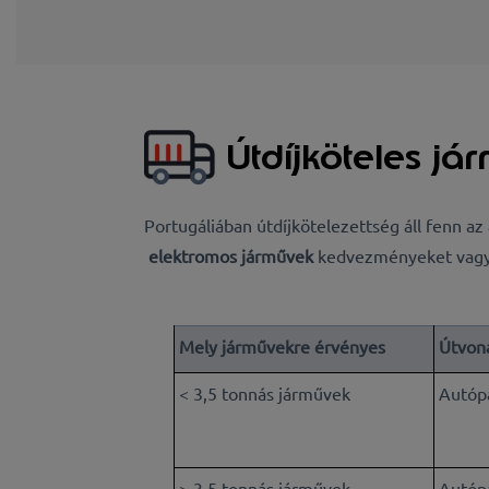
Útdíjköteles já
Portugáliában útdíjkötelezettség áll fenn az
elektromos járművek
kedvezményeket vag
Mely járművekre érvényes
Útvon
< 3,5 tonnás járművek
Autópá
> 3,5 tonnás járművek
Autópá