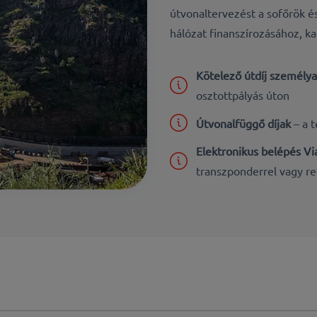
útvonaltervezést a sofőrök és
hálózat finanszírozásához, k
Kötelező útdíj személy
osztottpályás úton
Útvonalfüggő díjak
– a 
Elektronikus belépés V
transzponderrel vagy r