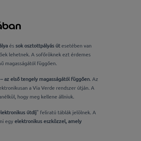
iában
álya
és
sok osztottpályás út
esetében van
érőek lehetnek. A sofőröknek ezt érdemes
rmű magasságától függően.
– az első tengely magasságától függően
. Az
ektronikusan a Via Verde rendszer útján. A
nélkül, hogy meg kellene állniuk.
lektronikus útdíj
" feliratú táblák jelölnek. A
lni egy
elektronikus eszközzel, amely