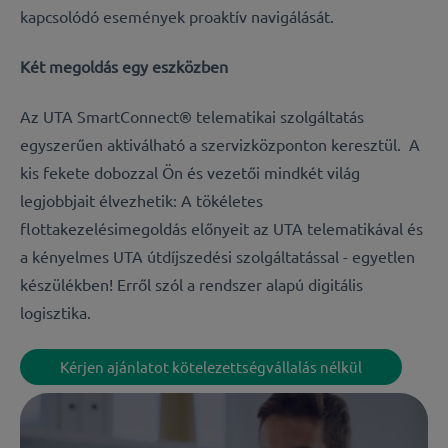
kapcsolódó események proaktív navigálását.
Két megoldás egy eszközben
Az UTA SmartConnect® telematikai szolgáltatás
egyszerűen aktiválható a szervizközponton keresztül.
A
kis fekete dobozzal Ön és vezetői mindkét világ
legjobbjait élvezhetik: A tökéletes
flottakezelési
megoldás előnyeit az UTA telematikával és
a kényelmes UTA útdíjszedési szolgáltatással - egyetlen
készülékben! Erről szól a rendszer alapú digitális
logisztika.
Kérjen ajánlatot kötelezettségvállalás nélkül