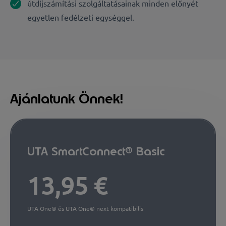
útdíjszámítási szolgáltatásainak minden előnyét
egyetlen fedélzeti egységgel.
Ajánlatunk Önnek!
UTA SmartConnect® Basic
13,95 €
UTA One® és UTA One® next kompatibilis