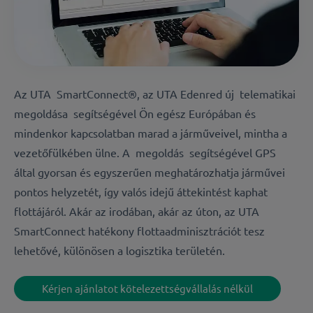
Az UTA
SmartConnect
®, az UTA Edenred új
telematikai
megoldása
segítségével Ön egész Európában és
mindenkor kapcsolatban marad a járműveivel, mintha a
vezetőfülkében ülne. A
megoldás
segítségével GPS
által gyorsan és egyszerűen meghatározhatja járművei
pontos helyzetét, így valós idejű áttekintést kaphat
flottájáról. Akár az irodában, akár az úton, az UTA
SmartConnect hatékony flottaadminisztrációt tesz
lehetővé, különösen a logisztika területén.
Kérjen ajánlatot kötelezettségvállalás nélkül