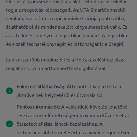
Ön - és diszpécsere - rövid idő alatt felméri és értékelni
fogja a megoldás képességeit. Az UTA SmartConnect®
segítségével a flotta napi adminisztrációja pontosabbá,
átláthatóbbá és mindenekelőtt kényelmesebbé válik. Ez
az a fejlődés, amelyre a logisztikai ipar várt! A logisztika
és a szállítás hatékonyságát és biztonságát is elősegíti.
Egy korszerűbb megközelítés a flottakezeléshez: bízza
magát az UTA SmartConnect® szolgáltatásra!
Fokozott átláthatóság:
Áttekintést kap a flottája
járműveinek helyzetéről és útvonalairól.
Pontos információk:
A valós idejű követés lehetővé
teszi az áruk elérhetőségének nyomon követését az
összetett ellátási láncok kezeléséhez. A
biztonságosabb termelésért és a vevői elégedettség