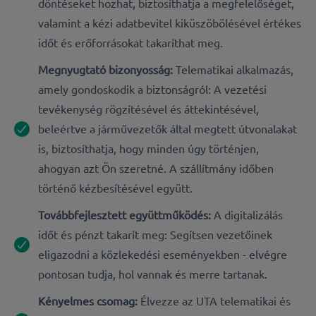
döntéseket hozhat, biztosíthatja a megfelelőséget,
valamint a kézi adatbevitel kiküszöbölésével értékes
időt és erőforrásokat takaríthat meg.
Megnyugtató bizonyosság:
Telematikai alkalmazás,
amely gondoskodik a biztonságról: A vezetési
tevékenység rögzítésével és áttekintésével,
beleértve a járművezetők által megtett útvonalakat
is, biztosíthatja, hogy minden úgy történjen,
ahogyan azt Ön szeretné. A szállítmány időben
történő kézbesítésével együtt.
Továbbfejlesztett együttműködés:
A digitalizálás
időt és pénzt takarít meg: Segítsen vezetőinek
eligazodni a közlekedési eseményekben - elvégre
pontosan tudja, hol vannak és merre tartanak.
Kényelmes csomag:
Élvezze az UTA telematikai és