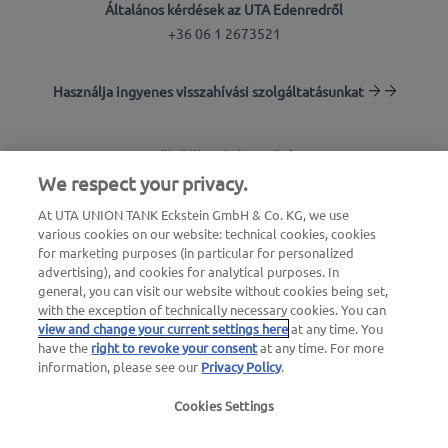
Általános kérdések az UTA Edenredről
+36 06 1 2673521
Használja ingyenes visszahívási szolgáltatásunkat
Töltőállomás-kereső
We respect your privacy.
Bejelentkezés az ügyfélfelületre
At UTA UNION TANK Eckstein GmbH & Co. KG, we use
various cookies on our website: technical cookies, cookies
Az UTA Edenredről
for marketing purposes (in particular for personalized
advertising), and cookies for analytical purposes. In
general, you can visit our website without cookies being set,
with the exception of technically necessary cookies. You can
view and change your current settings here
at any time. You
have the
right to revoke your consent
at any time. For more
information, please see our
Privacy Policy
.
Jogi értesítés |
Adatvédelmi irányelvek |
Általános
Cookies Settings
szerződési feltételek
|
Felhasználói feltételek