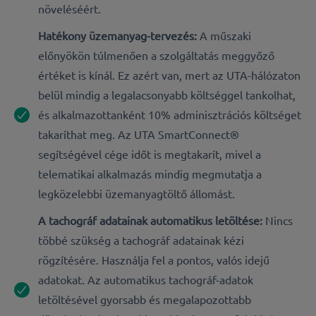
növeléséért.
Hatékony üzemanyag-tervezés:
A műszaki
előnyökön túlmenően a szolgáltatás meggyőző
értéket is kínál. Ez azért van, mert az UTA-hálózaton
belül mindig a legalacsonyabb költséggel tankolhat,
és alkalmazottanként 10% adminisztrációs költséget
takaríthat meg. Az UTA SmartConnect®
segítségével cége időt is megtakarít, mivel a
telematikai alkalmazás mindig megmutatja a
legközelebbi üzemanyagtöltő állomást.
A tachográf adatainak automatikus letöltése:
Nincs
többé szükség a tachográf adatainak kézi
rögzítésére. Használja fel a pontos, valós idejű
adatokat. Az automatikus tachográf-adatok
letöltésével gyorsabb és megalapozottabb