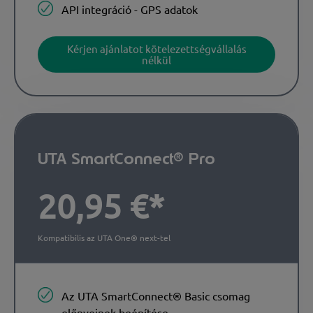
API integráció - GPS adatok
Kérjen ajánlatot kötelezettségvállalás
nélkül
UTA SmartConnect® Pro
20,95 €*
Kompatibilis az UTA One® next-tel
Az UTA SmartConnect® Basic csomag
előnyeinek beépítése