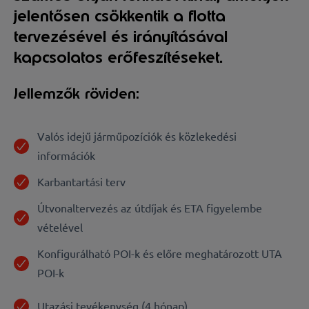
jelentősen csökkentik a flotta
tervezésével és irányításával
kapcsolatos erőfeszítéseket.
Jellemzők röviden:
Valós idejű járműpozíciók és közlekedési
információk
Karbantartási terv
Útvonaltervezés az útdíjak és ETA figyelembe
vételével
Konfigurálható POI-k és előre meghatározott UTA
POI-k
Utazási tevékenység (4 hónap)