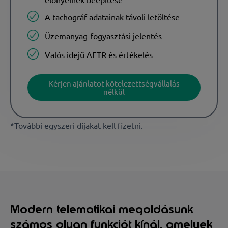
A tachográf adatainak távoli letöltése
Üzemanyag-fogyasztási jelentés
Valós idejű AETR és értékelés
Kérjen ajánlatot kötelezettségvállalás
nélkül
*További egyszeri díjakat kell fizetni.
Modern telematikai megoldásunk
számos olyan funkciót kínál, amelyek