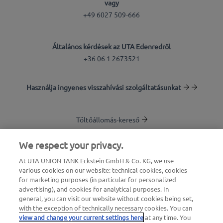
vagy
+49 6027 509-666
Általános kérdések az UTA Edenredről
+36 06 1 2673521
Használja ingyenes visszahívási szolgáltatásunkat
Töltőállomás-kereső
Bejelentkezés az ügyfélfelületre
We respect your privacy.
At UTA UNION TANK Eckstein GmbH & Co. KG, we use
Az UTA Edenredről
various cookies on our website: technical cookies, cookies
for marketing purposes (in particular for personalized
advertising), and cookies for analytical purposes. In
general, you can visit our website without cookies being set,
with the exception of technically necessary cookies. You can
view and change your current settings here
at any time. You