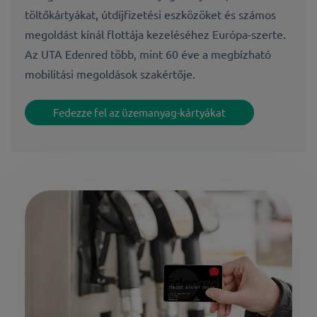
töltőkártyákat, útdíjfizetési eszközöket és számos
megoldást kínál flottája kezeléséhez Európa-szerte.
Az UTA Edenred több, mint 60 éve a megbízható
mobilitási megoldások szakértője.
Fedezze fel az üzemanyag-kártyákat