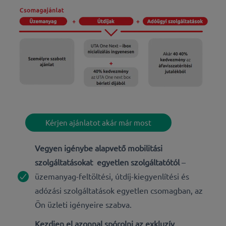
Kérjen ajánlatot akár már most
Vegyen igénybe alapvető mobilitási
szolgáltatásokat egyetlen szolgáltatótól
–
üzemanyag-feltöltési, útdíj-kiegyenlítési és
adózási szolgáltatások egyetlen csomagban, az
Ön üzleti igényeire szabva.
Kezdjen el azonnal spórolni az exkluzív