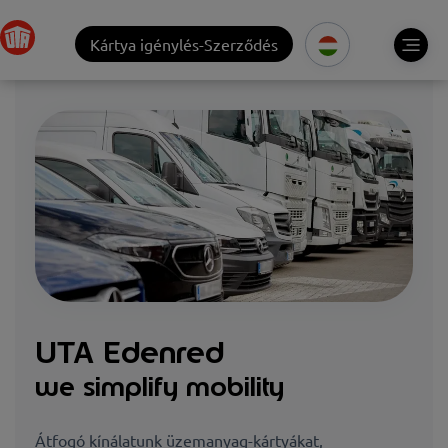
Kártya igénylés-Szerződés
UTA Edenred
we simplify mobility
Átfogó kínálatunk üzemanyag-kártyákat,