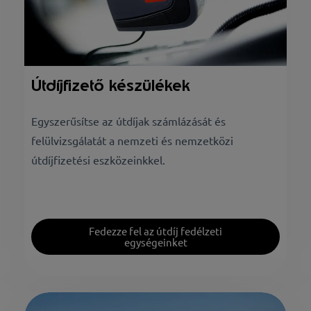
Útdíjfizető készülékek
Egyszerűsítse az útdíjak számlázását és
felülvizsgálatát a nemzeti és nemzetközi
útdíjfizetési eszközeinkkel.
Fedezze fel az útdíj fedélzeti
egységeinket