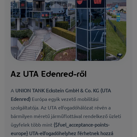
Az UTA Edenred-ről
A
UNION TANK Eckstein GmbH & Co. KG (UTA
Edenred)​​​​​​​
Európa egyik vezető mobilitási
szolgáltatója. Az UTA elfogadóhálózat révén a
bármilyen méretű járműflottával rendelkező üzleti
ügyfelek több mint
{$fuel_acceptance-points-
europe} UTA-elfogadóhelyhez férhetnek hozzá