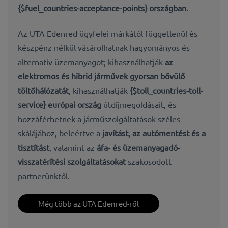
{$fuel_countries-acceptance-points} országban.
Az UTA Edenred ügyfelei márkától függetlenül és
készpénz nélkül vásárolhatnak hagyományos és
alternatív üzemanyagot; kihasználhatják
az
elektromos és hibrid járművek gyorsan bővülő
töltőhálózatát
, kihasználhatják
{$toll_countries-toll-
service} európai ország
útdíjmegoldásait, és
hozzáférhetnek a járműszolgáltatások széles
skálájához, beleértve a
javítást, az autómentést és a
tisztítást
, valamint az
áfa- és üzemanyagadó-
visszatérítési szolgáltatásokat
szakosodott
partnerünktől.
Még több az UTA Edenred-ről