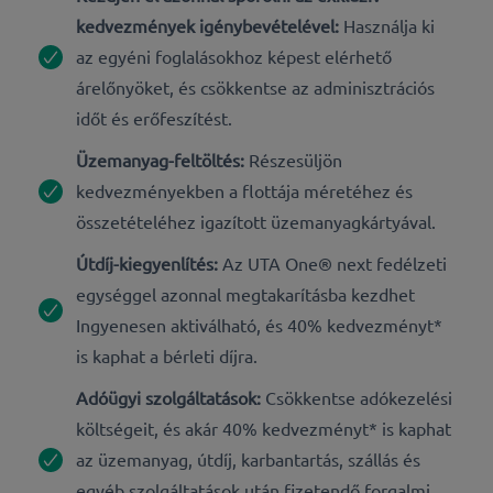
kedvezmények igénybevételével:
Használja ki
az egyéni foglalásokhoz képest elérhető
árelőnyöket, és csökkentse az adminisztrációs
időt és erőfeszítést.
Üzemanyag-feltöltés:
Részesüljön
kedvezményekben a flottája méretéhez és
összetételéhez igazított üzemanyagkártyával.
Útdíj-kiegyenlítés:
Az UTA One® next fedélzeti
egységgel azonnal megtakarításba kezdhet
Ingyenesen aktiválható, és 40% kedvezményt*
is kaphat a bérleti díjra.
Adóügyi szolgáltatások:
Csökkentse adókezelési
költségeit, és akár 40% kedvezményt* is kaphat
az üzemanyag, útdíj, karbantartás, szállás és
egyéb szolgáltatások után fizetendő forgalmi