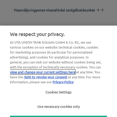
Használja ingyenes visszahívási szolgáltatásunkat
Töltőállomás-kereső
We respect your privacy.
Bejelentkezés az ügyfélfelületre
At UTA UNION TANK Eckstein GmbH & Co. KG, we use
various cookies on our website: technical cookies, cookies
Az UTA Edenredről
for marketing purposes (in particular for personalized
advertising), and cookies for analytical purposes. In
general, you can visit our website without cookies being set,
with the exception of technically necessary cookies. You can
view and change your current settings here
at any time. You
have the
right to revoke your consent
at any time. For more
information, please see our
Privacy Policy
.
Jogi értesítés |
Adatvédelmi irányelvek |
Általános
Cookies Settings
szerződési feltételek
|
Felhasználói feltételek
Use necessary cookies only
we simplify mobility