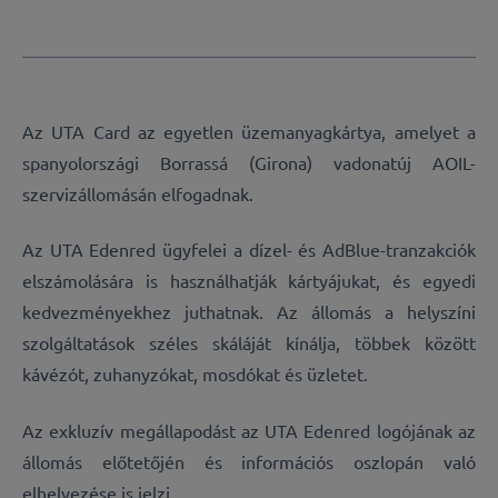
Az UTA Card az egyetlen üzemanyagkártya, amelyet a
spanyolországi Borrassá (Girona) vadonatúj AOIL-
szervizállomásán elfogadnak.
Az UTA Edenred ügyfelei a dízel- és AdBlue-tranzakciók
elszámolására is használhatják kártyájukat, és egyedi
kedvezményekhez juthatnak. Az állomás a helyszíni
szolgáltatások széles skáláját kínálja, többek között
kávézót, zuhanyzókat, mosdókat és üzletet.
Az exkluzív megállapodást az UTA Edenred logójának az
állomás előtetőjén és információs oszlopán való
elhelyezése is jelzi.