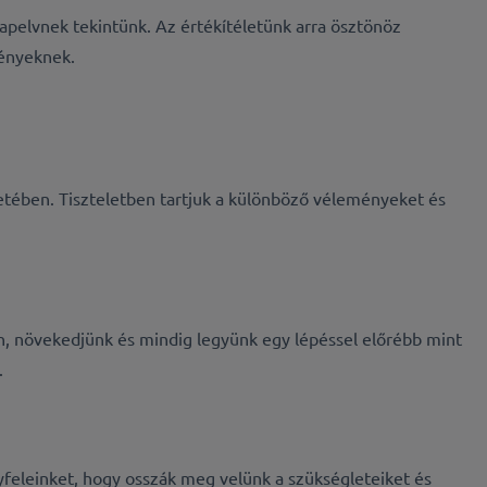
alapelvnek tekintünk. Az értékítéletünk arra ösztönöz
ményeknek.
etében. Tiszteletben tartjuk a különböző véleményeket és
ban, növekedjünk és mindig legyünk egy lépéssel előrébb mint
.
feleinket, hogy osszák meg velünk a szükségleteiket és