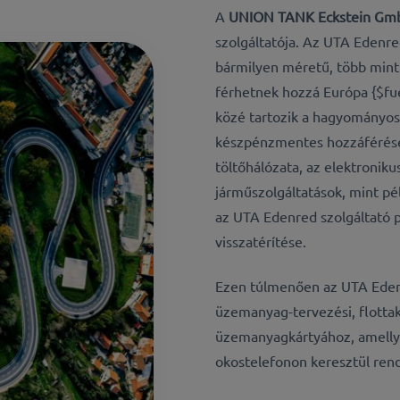
A
UNION TANK Eckstein GmbH & 
szolgáltatója. Az UTA Edenre
bármilyen méretű, több mint 
férhetnek hozzá Európa {$fu
közé tartozik a hagyományos
készpénzmentes hozzáférése,
töltőhálózata, az elektronikus
járműszolgáltatások, mint pél
az UTA Edenred szolgáltató 
visszatérítése.
Ezen túlmenően az UTA Eden
üzemanyag-tervezési, flottake
üzemanyagkártyához, amellye
okostelefonon keresztül rende