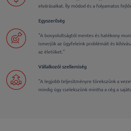
elvárásaikat. Íly módod és a folyamatos fej
Egyszerűség
"A bonyolultságtól mentes és hatékony munka
ismerjük az ügyfeleink problémáit és kihívás
az életüket."
Vállalkozói szellemiség
"A legjobb teljesítményre törekszünk a veze
mindig úgy cselekszünk mintha a cég a sajátu