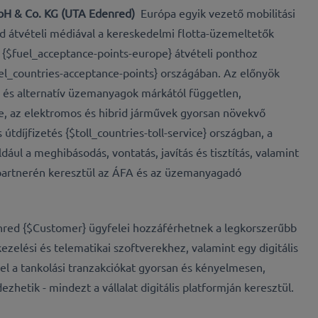
Co. KG (UTA Edenred)​​​​​​​
Európa egyik vezető mobilitási
d átvételi médiával a kereskedelmi flotta-üzemeltetők
{$fuel_acceptance-points-europe} átvételi ponthoz
el_countries-acceptance-points} országában. Az előnyök
 és alternatív üzemanyagok márkától független,
 az elektromos és hibrid járművek gyorsan növekvő
 útdíjfizetés {$toll_countries-toll-service} országban, a
dául a meghibásodás, vontatás, javítás és tisztítás, valamint
partnerén keresztül az ÁFA és az üzemanyagadó
red {$Customer} ügyfelei hozzáférhetnek a legkorszerűbb
zelési és telematikai szoftverekhez, valamint egy digitális
l a tankolási tranzakciókat gyorsan és kényelmesen,
zhetik - mindezt a vállalat digitális platformján keresztül.