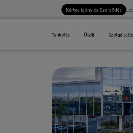
Kártya igénylés-Szerződés
Lép
Tankolás
Útdíj
Szolgáltatá