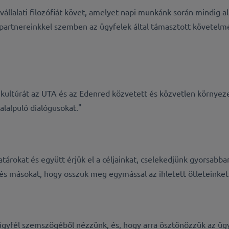
 vállalati filozófiát követ, amelyet napi munkánk során mindig 
a partnereinkkel szemben az ügyfelek által támasztott követel
 kultúrát az UTA és az Edenred közvetett és közvetlen környez
alalpuló dialógusokat."
atárokat és együtt érjük el a céljainkat, cselekedjünk gyorsab
és másokat, hogy osszuk meg egymással az ihletett ötleteinket
ügyfél szemszögéből nézzünk, és, hogy arra ösztönözzük az ügy