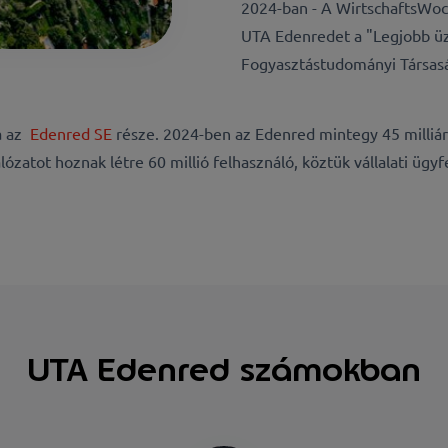
2024-ban - A WirtschaftsWoc
UTA Edenredet a "Legjobb ü
Fogyasztástudományi Társasá
ma az
Edenred SE
része. 2024-ben az Edenred mintegy 45 milliárd 
ózatot hoznak létre 60 millió felhasználó, köztük vállalati ügy
UTA Edenred számokban