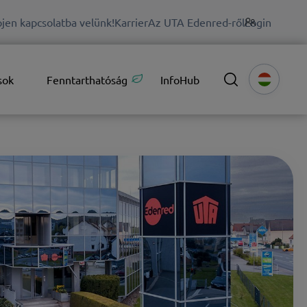
jen kapcsolatba velünk!
Karrier
Az UTA Edenred-ről
Login
sok
Fenntarthatóság
InfoHub