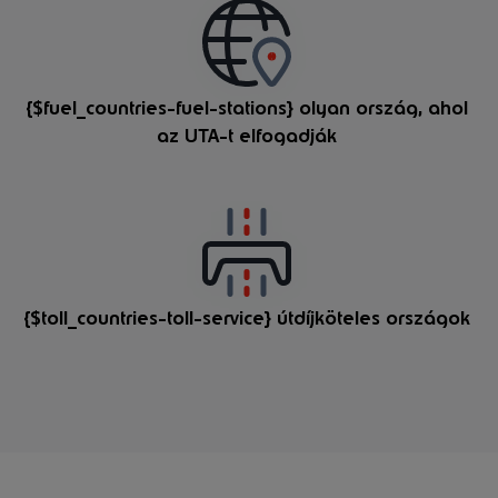
{$fuel_countries-fuel-stations} olyan ország, ahol
az UTA-t elfogadják
{$toll_countries-toll-service} útdíjköteles országok