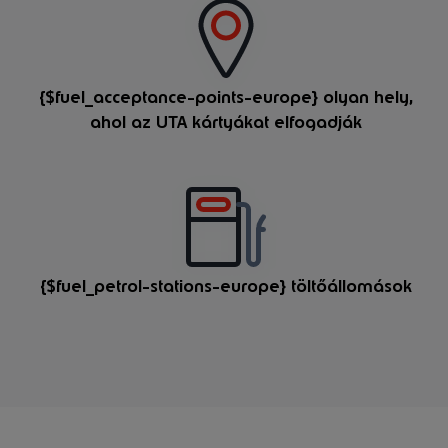
{$fuel_acceptance-points-europe} olyan hely,
ahol az UTA kártyákat elfogadják
{$fuel_petrol-stations-europe} töltőállomások