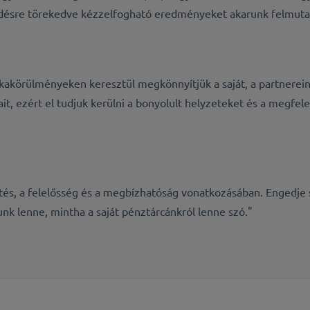
lődésre törekedve kézzelfogható eredményeket akarunk felmutatni
körülményeken keresztül megkönnyítjük a saját, a partnereink
ait, ezért el tudjuk kerülni a bonyolult helyzeteket és a megfe
tés, a felelősség és a megbízhatóság vonatkozásában. Engedje 
nk lenne, mintha a saját pénztárcánkról lenne szó."