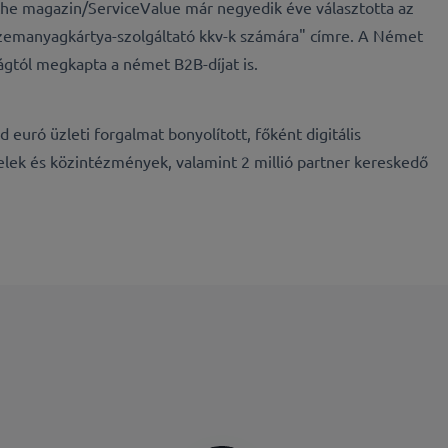
he magazin/ServiceValue már negyedik éve választotta az
zemanyagkártya-szolgáltató kkv-k számára" címre. A Német
gtól megkapta a német B2B-díjat is.
euró üzleti forgalmat bonyolított, főként digitális
felek és közintézmények, valamint 2 millió partner kereskedő