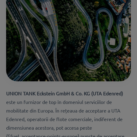
UNION TANK Eckstein GmbH & Co. KG (UTA Edenred)
este un furnizor de top în domeniul serviciilor de
mobilitate din Europa. În rețeaua de acceptare a UTA
Edenred, operatorii de flote comerciale, indiferent de
dimensiunea acestora, pot accesa peste
{$fuel_acceptance-points-europe} puncte de acceptare