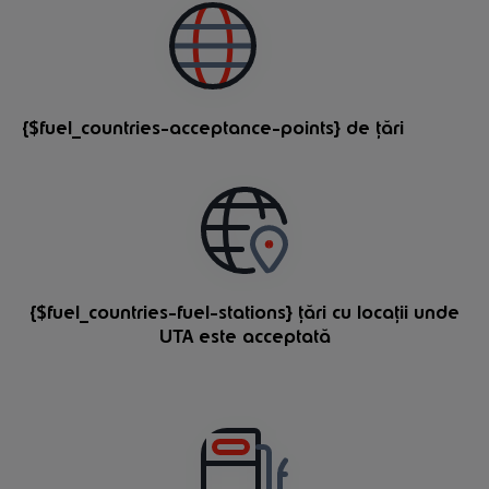
{$fuel_countries-acceptance-points} de țări
{$fuel_countries-fuel-stations} țări cu locații unde
UTA este acceptată