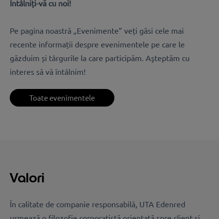
Întâlniți-vă cu noi!
Pe pagina noastră „Evenimente” veți găsi cele mai
recente informații despre evenimentele pe care le
găzduim și târgurile la care participăm. Aşteptăm cu
interes să vă întâlnim!
Toate evenimentele
Valori
În calitate de companie responsabilă, UTA Edenred
urmează o filozofie corporatistă orientată spre client și