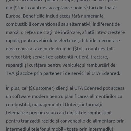
din {$fuel_countries-acceptance-points} tări din toată
Europa. Beneficiile includ acces fără numerar la
combustibili convenționali sau alternativi, indiferent de
marcă; o rețea de stații de încărcare, aflată într-o creștere
rapidă, pentru vehiculele electrice și hibride; decontare
electronică a taxelor de drum în {$toll_countries-toll-
service} țări; servicii de asistentă rutieră, tractare,
reparații și curățare pentru vehicule; și rambursări de
TVA și accize prin partenerii de servicii ai UTA Edenred.
În plus, cei {$Customer} clienți ai UTA Edenred pot accesa
un software modern pentru planificarea alimentărilor cu
combustibil, managementul flotei și informații
telematice precum și un card digital de combustibil
pentru tranzacții rapide și convenabile de alimentare prin
intermediul telefonul mobil - toate prin intermediul