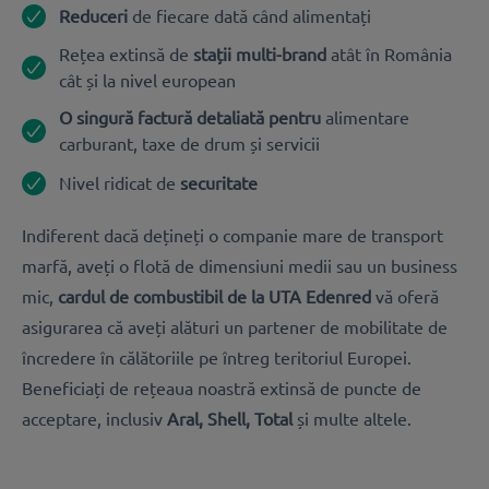
Reduceri
de
fiecare dată când alimentați
Rețea extinsă de
stații multi-brand
atât în România
cât și la nivel european
O singură factură detaliată pentru
alimentare
carburant, taxe de drum și servicii
Nivel ridicat de
securitate
Indiferent dacă dețineți o companie mare de transport
marfă, aveți o flotă de dimensiuni medii sau un business
mic,
cardul de combustibil de la UTA Edenred
vă oferă
asigurarea că aveți alături un partener de mobilitate de
încredere în călătoriile pe întreg teritoriul Europei.
Beneficiați de rețeaua noastră extinsă de puncte de
acceptare, inclusiv
Aral, Shell, Total
și multe altele.