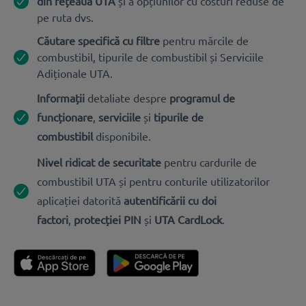
din rețeaua UTA
și a opțiunilor cu costuri reduse de
pe ruta dvs.
Căutare specifică cu filtre
pentru mărcile de
combustibil, tipurile de combustibil și Serviciile
Adiționale UTA.
Informații
detaliate despre
programul de
funcționare
,
serviciile
și
tipurile de
combustibil
disponibile.
Nivel ridicat de securitate
pentru cardurile de
combustibil UTA și pentru conturile utilizatorilor
aplicației datorită
autentificării cu doi
factori
,
protecției PIN
și
UTA CardLock
.