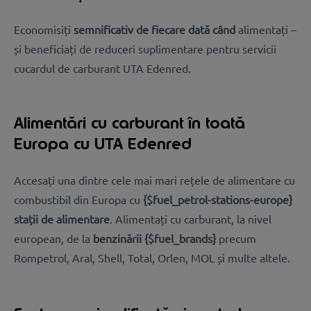
Economisiți
semnificativ de fiecare dată când
alimentați –
și beneficiați de reduceri suplimentare pentru servicii
cu
cardul de carburant UTA Edenred.
Alimentări cu carburant în toată
Europa cu UTA Edenred
Accesați una dintre cele mai mari rețele de alimentare cu
combustibil din Europa cu
{$fuel_petrol-stations-europe}
stații de alimentare
. Alimentați cu carburant, la nivel
european, de la
benzinării {$fuel_brands}
precum
Rompetrol, Aral, Shell, Total, Orlen, MOL și multe altele.