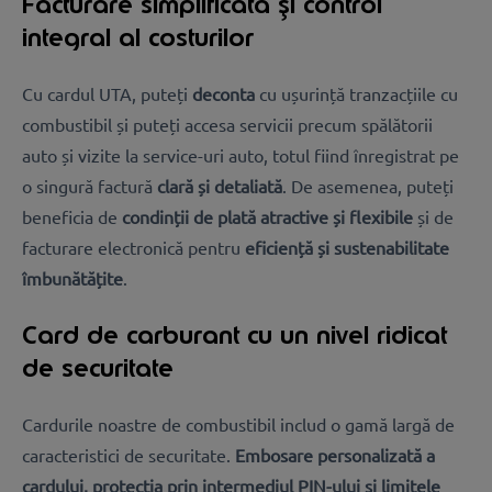
Facturare simplificată și control
integral al costurilor
Cu cardul UTA, puteți
deconta
cu ușurință tranzacțiile cu
combustibil și puteți accesa servicii precum spălătorii
auto și vizite la service-uri auto, totul fiind înregistrat pe
o singură factură
clară și detaliată
. De asemenea, puteți
beneficia de
condinții de plată atractive și flexibile
și de
facturare electronică pentru
eficiență și sustenabilitate
îmbunătățite
.
Card de carburant cu un nivel ridicat
de securitate
Cardurile noastre de combustibil includ o gamă largă de
caracteristici de securitate.
Embosare personalizată a
cardului, protecția prin intermediul PIN-ului și limitele