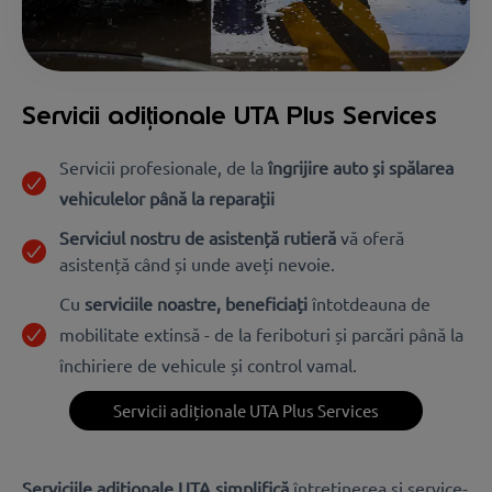
Servicii adiționale UTA Plus Services
Servicii profesionale, de la
îngrijire auto și spălarea
vehiculelor până la reparații
Serviciul nostru de asistență rutieră
vă oferă
asistență când și unde aveți nevoie.
Cu
serviciile noastre, beneficiați
întotdeauna de
mobilitate extinsă - de la feriboturi și parcări până la
închiriere de vehicule și control vamal.
Servicii adiționale UTA Plus Services
Serviciile adiționale UTA simplifică
întreținerea și service-