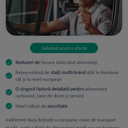
Solicitați acum o ofertă
Reduceri de
fiecare dată când alimentați
Rețea extinsă de
stații multi-brand
atât în România
cât și la nivel european
O singură factură detaliată pentru
alimentare
carburant, taxe de drum și servicii
Nivel ridicat de
securitate
Indiferent dacă dețineți o companie mare de transport
marfă, aveți o flotă de dimensiuni medii sau un business