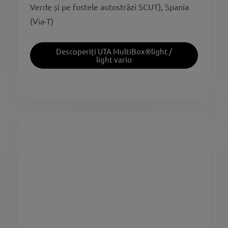
Verde și pe fostele autostrăzi SCUT), Spania
(Via-T)
Descoperiți UTA MultiBox®light /
light vario