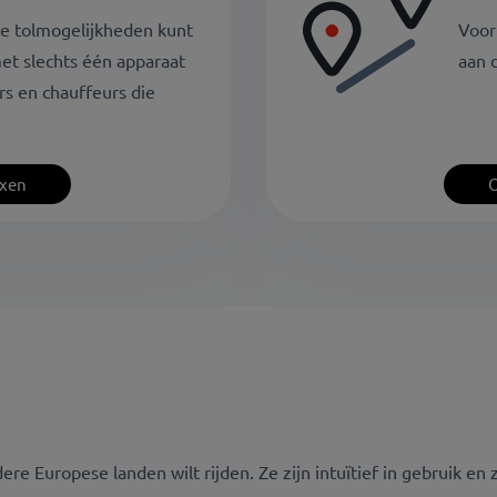
de tolmogelijkheden kunt
Voor
et slechts één apparaat
aan 
rs en chauffeurs die
oxen
O
ere Europese landen wilt rijden. Ze zijn intuïtief in gebruik e