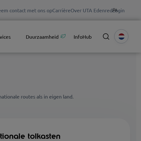
em contact met ons op
Carrière
Over UTA Edenred
Login
vices
Duurzaamheid
InfoHub
tionale routes als in eigen land.
tionale tolkasten