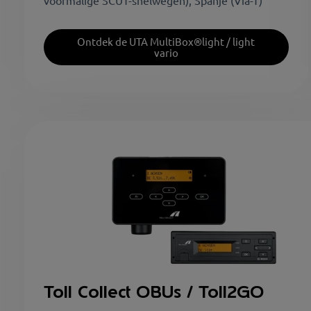
voormalige SCUT-snelwegen), Spanje (Via-T)
Ontdek de UTA MultiBox®light / light
vario
Toll Collect OBUs / Toll2GO