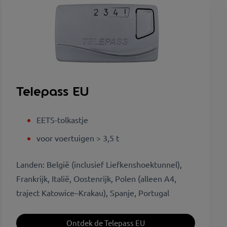
Telepass EU
EETS-tolkastje
voor voertuigen > 3,5 t
Landen: België (inclusief Liefkenshoektunnel),
Frankrijk, Italië, Oostenrijk, Polen (alleen A4,
traject Katowice–Krakau), Spanje, Portugal
Ontdek de Telepass EU