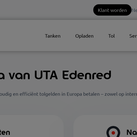
Klant worden
Ne
Tanken
Opladen
Tol
Ser
a van UTA Edenred
dig en efficiënt tolgelden in Europa betalen – zowel op interna
ten
Na