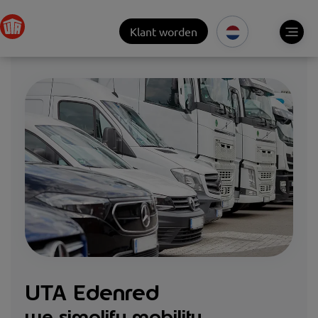
Klant worden
UTA Edenred
we simplify mobility