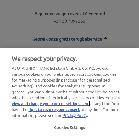
Algemene vragen over UTA Edenred
+31 30 7997050
Gebruik onze gratis terugbelservice
We respect your privacy.
UTA Stationsfinder
At UTA UNION TANK Eckstein GmbH & Co. KG, we use
Inloggen voor klanten
various cookies on our website: technical cookies, cookies
Over UTA Edenred
for marketing purposes (in particular for personalized
advertising), and cookies for analytical purposes. In
general, you can visit our website without cookies being set,
with the exception of technically necessary cookies. You can
view and change your current settings here
at any time. You
have the
right to revoke your consent
at any time. For more
information, please see our
Privacy Policy
.
Juridische verklaring |
Privacybeleid |
Cookies Settings
Algemene voorwaarden |
Gebruiksvoorwaarden