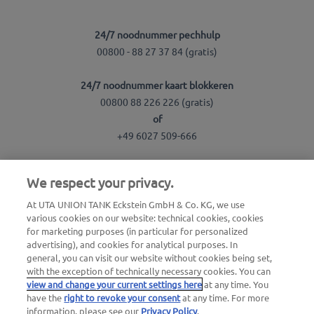
24/7 noodnummer pechhulp
00800 - 88 27 37 84 (gratis)
24/7 noodnummer kaart blokkeren
00800 88 226 226 (gratis)
of
+49 6027 509-666
We respect your privacy.
Algemene vragen over UTA Edenred
+31 30 7997050
At UTA UNION TANK Eckstein GmbH & Co. KG, we use
various cookies on our website: technical cookies, cookies
for marketing purposes (in particular for personalized
Gebruik onze gratis terugbelservice
advertising), and cookies for analytical purposes. In
general, you can visit our website without cookies being set,
with the exception of technically necessary cookies. You can
UTA Stationsfinder
view and change your current settings here
at any time. You
have the
right to revoke your consent
at any time. For more
Inloggen voor klanten
information, please see our
Privacy Policy
.