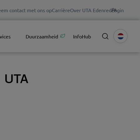
em contact met ons op
Carrière
Over UTA Edenred
Login
vices
Duurzaamheid
InfoHub
n UTA