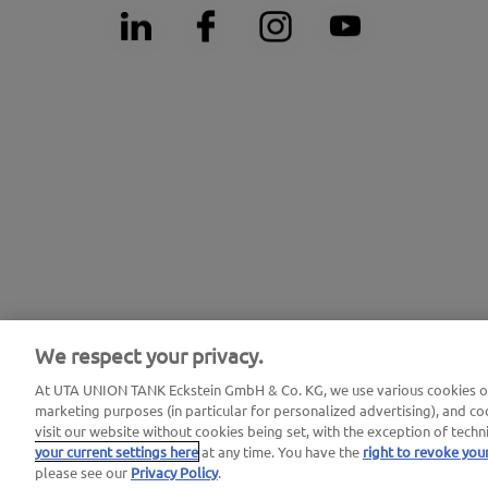
We respect your privacy.
At UTA UNION TANK Eckstein GmbH & Co. KG, we use various cookies on 
Informazioni legali |
Informativa sulla privacy |
Termini e condizioni g
marketing purposes (in particular for personalized advertising), and coo
visit our website without cookies being set, with the exception of techn
your current settings here
at any time. You have the
right to revoke you
please see our
Privacy Policy
.