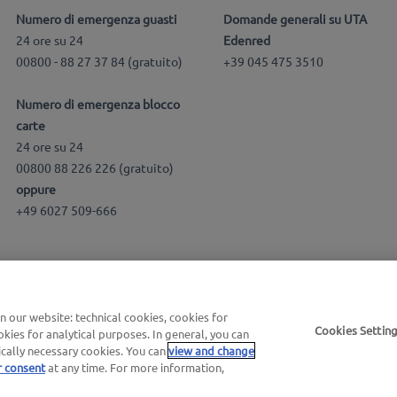
Numero di emergenza guasti
Domande generali su UTA
24 ore su 24
Edenred
00800 - 88 27 37 84 (gratuito)
+39 045 475 3510
Numero di emergenza blocco
carte
24 ore su 24
00800 88 226 226 (gratuito)
oppure
+49 6027 509-666
our website: technical cookies, cookies for
enerali |
Termini di utilizzo
Cookies Settin
kies for analytical purposes. In general, you can
ically necessary cookies. You can
view and change
r consent
at any time. For more information,