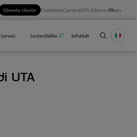
Diventa cliente
Contattaci
Carriera
UTA Edenred
Login
Servizi
Sostenibilita
InfoHub
 di UTA