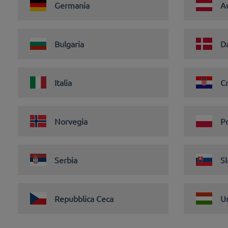
Germania
Au
Bulgaria
D
Italia
C
Norvegia
P
Serbia
Sl
Repubblica Ceca
U