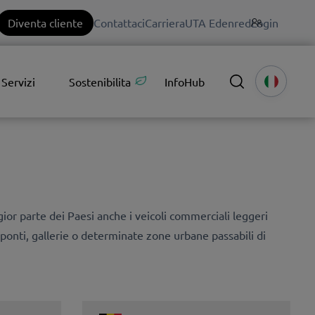
Diventa cliente
Contattaci
Carriera
UTA Edenred
Login
Servizi
Sostenibilita
InfoHub
gior parte dei Paesi anche i veicoli commerciali leggeri
ponti, gallerie o determinate zone urbane passabili di