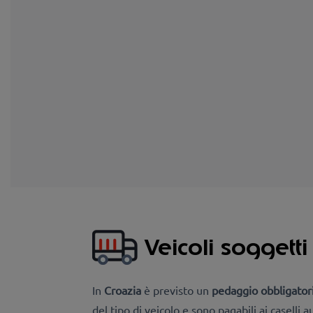
Veicoli soggett
In
Croazia
è previsto un
pedaggio obbligatori
del tipo di veicolo e sono pagabili ai caselli a