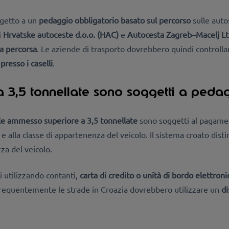
oggetto a un
pedaggio obbligatorio basato sul percorso
sulle auto
i
Hrvatske autoceste d.o.o. (
HAC)
e
Autocesta Zagreb–Macelj Lt
za percorsa
. Le aziende di trasporto dovrebbero quindi controlla
presso i caselli
.
 a 3,5 tonnellate sono soggetti a peda
le ammesso superiore a 3,5 tonnellate
sono soggetti al pagamen
 e alla classe di appartenenza del veicolo. Il sistema croato dis
za del veicolo.
i utilizzando
contanti,
carta di credito o unità di bordo elettro
 frequentemente le strade in Croazia dovrebbero utilizzare un
di