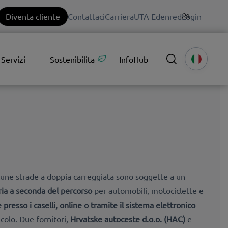
Diventa cliente
Contattaci
Carriera
UTA Edenred
Login
Servizi
Sostenibilita
InfoHub
lcune strade a doppia carreggiata sono soggette a un
ria a seconda del percorso
per automobili, motociclette e
 presso i caselli, online o tramite il sistema elettronico
icolo. Due fornitori,
Hrvatske autoceste d.o.o.
(HAC)
e