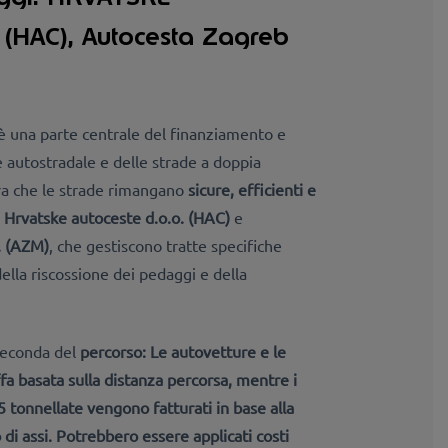
(HAC), Autocesta Zagreb
è una parte centrale del finanziamento e
 autostradale e delle strade a doppia
ra che le strade rimangano
sicure, efficienti e
i
Hrvatske autoceste d.o.o.
(HAC)
e
. (AZM)
,
che gestiscono tratte specifiche
della riscossione dei pedaggi e della
 seconda del
percorso:
Le autovetture e le
a basata sulla distanza percorsa, mentre i
,5 tonnellate vengono
fatturati in base alla
 di assi. Potrebbero essere applicati
costi