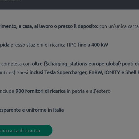
imento, a casa, al lavoro o presso il deposito
: con un’unica carta 
apida
presso stazioni di ricarica HPC
fino a 400 kW
ca completa con
oltre {$charging_stations-europe-global} punti di 
ntries} Paesi
inclusi Tesla Supercharger, EnBW, IONITY e Shell
include
900 fornitori di ricarica
in patria e all’estero
asparente e uniforme in Italia
na carta di ricarica