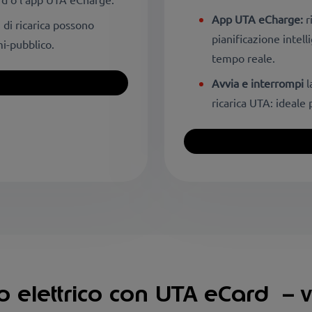
App UTA eCharge:
r
 di ricarica possono
pianificazione intelli
mi-pubblico.
tempo reale.
Avvia e interrompi
l
ricarica UTA: ideale p
lo elettrico con UTA eCard – 