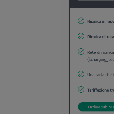
Ricarica in mov
Ricarica ultrar
Rete di ricari
{$charging_cou
Una carta che 
Tariffazione tr
Ordina subito u