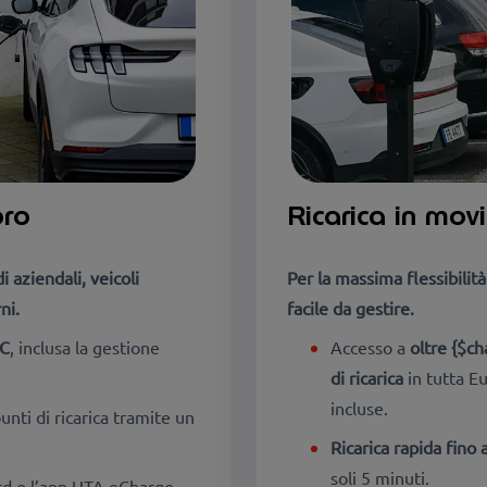
oro
Ricarica in mov
i aziendali, veicoli
Per la massima flessibilità
ni.
facile da gestire.
CC
, inclusa la gestione
Accesso a
oltre {$ch
di ricarica
in tutta E
incluse.
punti di ricarica tramite un
Ricarica rapida fino
soli 5 minuti.
d o l’app UTA eCharge.