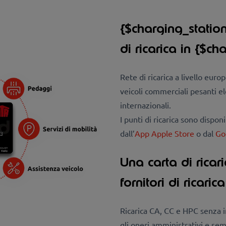
{$charging_statio
di ricarica in {$c
Rete di ricarica a livello euro
veicoli commerciali pesanti ele
internazionali.
I punti di ricarica sono disponib
dall’
App Apple Store
o dal
Go
Una carta di rica
fornitori di ricarica
Ricarica CA, CC e HPC senza i
gli oneri amministrativi e semp