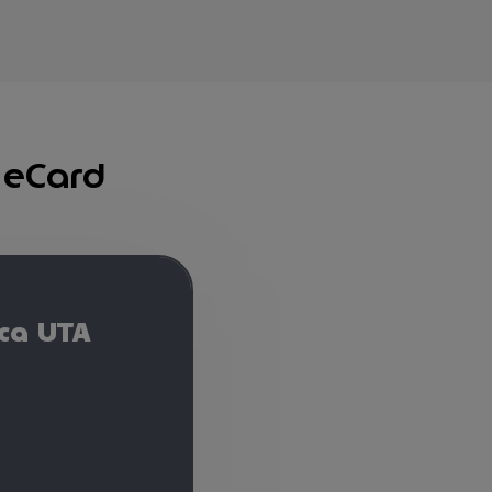
A eCard
ica UTA