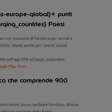
ns-europe-global}+ punti
harging_countries} Paesi
peo con sicurezza di fornitura per veicoli e
ttrici. Ideale anche per i parchi veicoli
ili nell’
app UTA eCharge
, scaricabile
ogle Play Store
.
rica che comprende 900
nterruzioni senza cambiare fornitore. Riduce
lifica la gestione della flotta.