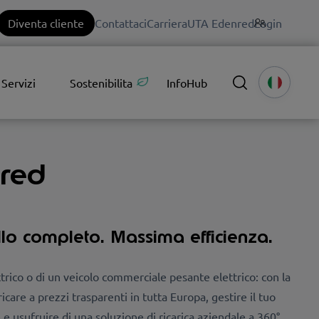
Diventa cliente
Contattaci
Carriera
UTA Edenred
Login
Servizi
Sostenibilita
InfoHub
nred
llo completo. Massima efficienza.
ettrico o di un veicolo commerciale pesante elettrico: con la
ricare a prezzi trasparenti in tutta Europa, gestire il tuo
e e usufruire di una soluzione di ricarica aziendale a 360°.