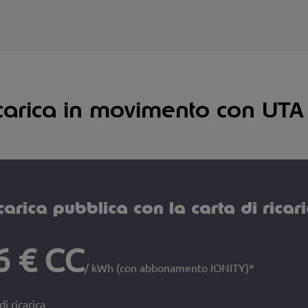
ricarica in movimento con UT
icarica pubblica con la carta di ricar
6 € CC
/ kWh (con abbonamento IONITY)*
di ricarica