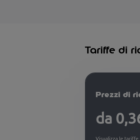
Tariffe di 
Prezzi di r
da 0,3
Visualizza le tariffe 