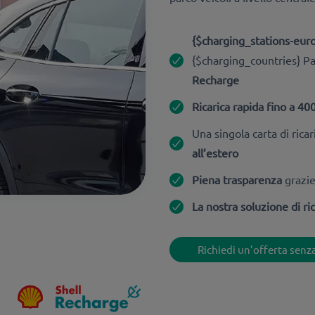
{$charging_stations-europ
{$charging_countries} Pa
Recharge
Ricarica rapida fino a 4
Una singola carta di ric
all’estero
Piena trasparenza
grazie
La nostra soluzione di ri
Richiedi un’offerta sen