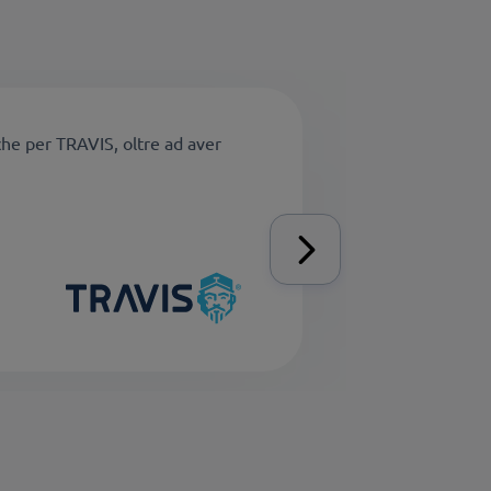
che per TRAVIS, oltre ad aver
„La n
sono 
abbia
aumen
Topl