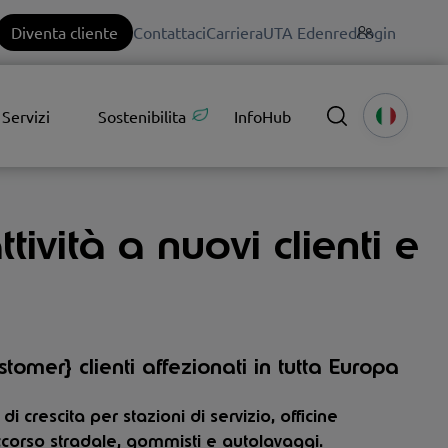
Diventa cliente
Contattaci
Carriera
UTA Edenred
Login
Servizi
Sostenibilita
InfoHub
ività a nuovi clienti e
tomer} clienti affezionati in tutta Europa
i crescita per stazioni di servizio, officine
ccorso stradale, gommisti e autolavaggi.