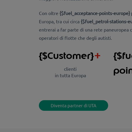
Con oltre
{$fuel_acceptance-points-europe} 
Europa, tra cui circa
{$fuel_petrol-stations-eu
entrerai a far parte di una rete paneuropea c
operatori di flotte che degli autisti.
{$Customer}
+
{$f
poi
clienti
in tutta Europa
Diventa partner di UTA