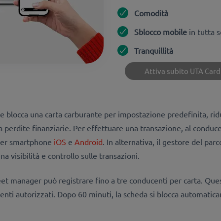
Comodità
Sblocco mobile
in tutta 
Tranquillità
Attiva subito UTA Car
 blocca una carta carburante per impostazione predefinita, riduc
 perdite finanziarie. Per effettuare una transazione, al conduce
 per smartphone
iOS
e
Android
. In alternativa, il gestore del par
a visibilità e controllo sulle transazioni.
leet manager può registrare fino a tre conducenti per carta. Que
ucenti autorizzati. Dopo 60 minuti, la scheda si blocca automat