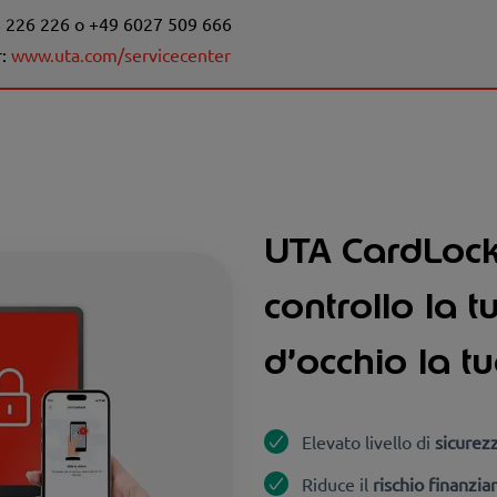
8 226 226 o +49 6027 509 666
r:
www.uta.com/servicecenter
UTA CardLock 
controllo la t
d’occhio la t
Elevato livello di
sicurezz
Riduce il
rischio finanzia