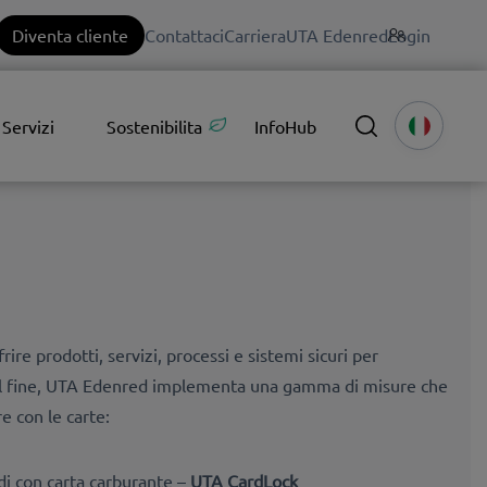
Diventa cliente
Contattaci
Carriera
UTA Edenred
Login
Servizi
Sostenibilita
InfoHub
re prodotti, servizi, processi e sistemi sicuri per
 tal fine, UTA Edenred implementa una gamma di misure che
e con le carte:
di con carta carburante –
UTA CardLock