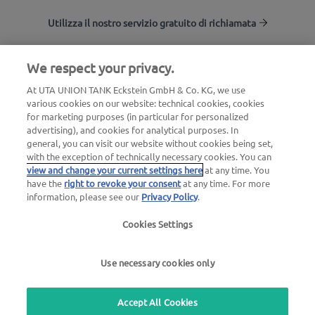
Utilizza il nostro servizio gratuito di richiamata
We respect your privacy.
UTA Stationsfinder
At UTA UNION TANK Eckstein GmbH & Co. KG, we use
Accedi all'area clienti
various cookies on our website: technical cookies, cookies
UTA Edenred
for marketing purposes (in particular for personalized
advertising), and cookies for analytical purposes. In
general, you can visit our website without cookies being set,
with the exception of technically necessary cookies. You can
view and change your current settings here
at any time. You
have the
right to revoke your consent
at any time. For more
information, please see our
Privacy Policy
.
Informazioni legali |
Informativa sulla privacy |
Cookies Settings
Termini e condizioni generali |
Termini di utilizzo
Use necessary cookies only
we simplify mobility
Accept All Cookies