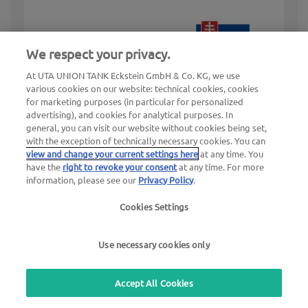
We respect your privacy.
At UTA UNION TANK Eckstein GmbH & Co. KG, we use
various cookies on our website: technical cookies, cookies
for marketing purposes (in particular for personalized
advertising), and cookies for analytical purposes. In
general, you can visit our website without cookies being set,
with the exception of technically necessary cookies. You can
SkyToll OBU
view and change your current settings here
at any time. You
have the
right to revoke your consent
at any time. For more
information, please see our
Privacy Policy
.
Dispositivo di pedaggio per Slovacchia
Cookies Settings
per veicoli > 3,5 t
Use necessary cookies only
Scopri SkyToll OBU
Accept All Cookies