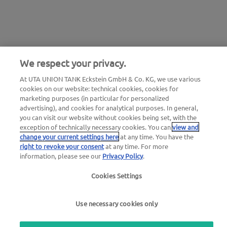
Informazioni legali |
Informativa sulla privacy |
We respect your privacy.
Termini e condizioni generali |
Termini di utilizzo
At UTA UNION TANK Eckstein GmbH & Co. KG, we use various
cookies on our website: technical cookies, cookies for
we simplify mobility
marketing purposes (in particular for personalized
advertising), and cookies for analytical purposes. In general,
you can visit our website without cookies being set, with the
exception of technically necessary cookies. You can
view and
change your current settings here
at any time. You have the
right to revoke your consent
at any time. For more
information, please see our
Privacy Policy
.
Cookies Settings
Use necessary cookies only