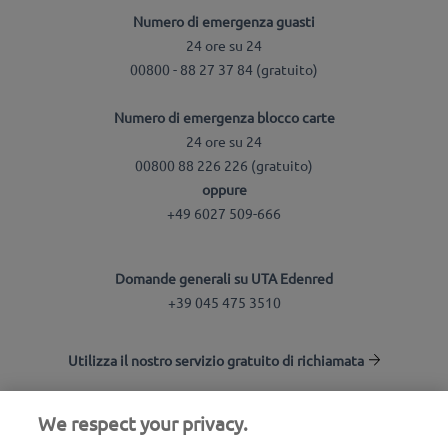
Numero di emergenza guasti
24 ore su 24
00800 - 88 27 37 84 (gratuito)
Numero di emergenza blocco carte
24 ore su 24
00800 88 226 226 (gratuito)
oppure
+49 6027 509-666
Domande generali su UTA Edenred
+39 045 475 3510
Utilizza il nostro servizio gratuito di richiamata
We respect your privacy.
UTA Stationsfinder