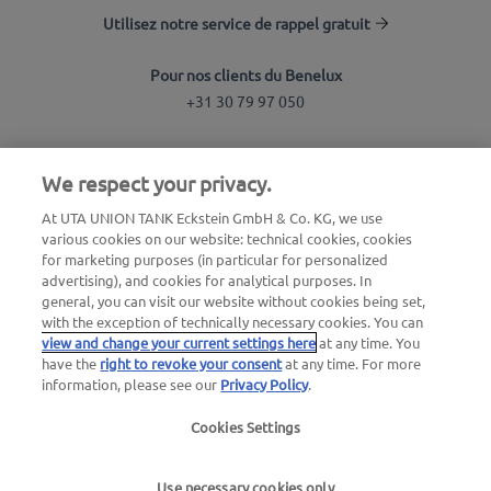
Utilisez notre service de rappel gratuit
Pour nos clients du Benelux
+31 30 79 97 050
Recherche de station
We respect your privacy.
Connexion à l'espace client
At UTA UNION TANK Eckstein GmbH & Co. KG, we use
various cookies on our website: technical cookies, cookies
À propos d'UTA Edenred
for marketing purposes (in particular for personalized
advertising), and cookies for analytical purposes. In
Blog
general, you can visit our website without cookies being set,
with the exception of technically necessary cookies. You can
view and change your current settings here
at any time. You
have the
right to revoke your consent
at any time. For more
information, please see our
Privacy Policy
.
Cookies Settings
Mentions légales
|
Politique de confidentialité |
Conditions générales |
Conditions d'utilisation
Use necessary cookies only