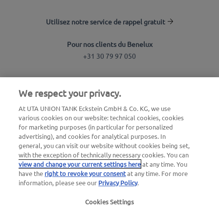
Utilisez notre service de rappel gratuit
Pour nos clients du Benelux
+31 30 79 97 050
Recherche de station
We respect your privacy.
Connexion à l'espace client
At UTA UNION TANK Eckstein GmbH & Co. KG, we use
various cookies on our website: technical cookies, cookies
À propos d'UTA Edenred
for marketing purposes (in particular for personalized
advertising), and cookies for analytical purposes. In
Blog
general, you can visit our website without cookies being set,
with the exception of technically necessary cookies. You can
view and change your current settings here
at any time. You
have the
right to revoke your consent
at any time. For more
information, please see our
Privacy Policy
.
Cookies Settings
Mentions légales
|
Politique de confidentialité |
Conditions générales |
Conditions d'utilisation