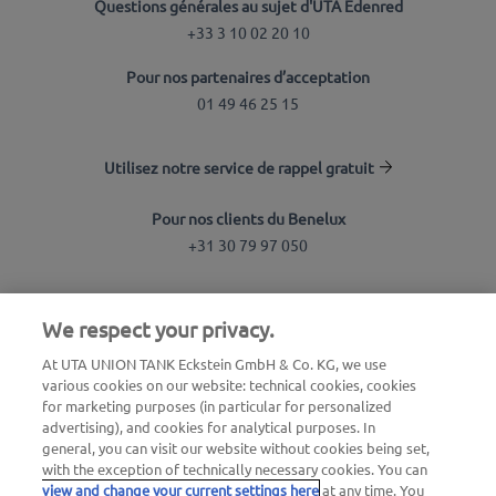
Questions générales au sujet d'UTA Edenred
+33 3 10 02 20 10
Pour nos partenaires d’acceptation
01 49 46 25 15
Utilisez notre service de rappel gratuit
Pour nos clients du Benelux
+31 30 79 97 050
Recherche de station
We respect your privacy.
Connexion à l'espace client
At UTA UNION TANK Eckstein GmbH & Co. KG, we use
various cookies on our website: technical cookies, cookies
À propos d'UTA Edenred
for marketing purposes (in particular for personalized
advertising), and cookies for analytical purposes. In
Blog
general, you can visit our website without cookies being set,
with the exception of technically necessary cookies. You can
view and change your current settings here
at any time. You