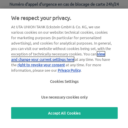
Numéro d'appel d'urgence en cas de blocage de carte 24h/24
00800 88 226 226 (
gratuit
)
We respect your privacy.
ou
+49 6027 509-666
At UTA UNION TANK Eckstein GmbH & Co. KG, we use
various cookies on our website: technical cookies, cookies
for marketing purposes (in particular for personalized
Questions générales au sujet d'UTA Edenred
advertising), and cookies for analytical purposes. In general,
you can visit our website without cookies being set, with the
+33 3 10 02 20 10
exception of technically necessary cookies. You can
view
and change your current settings here
at any time. You have
Pour nos partenaires d’acceptation
the
right to revoke your consent
at any time. For more
01 49 46 25 15
information, please see our
Privacy Policy
.
Cookies Settings
Utilisez notre service de rappel gratuit
Use necessary cookies only
Pour nos clients du Benelux
+31 30 79 97 050
Accept All Cookies
Recherche de station