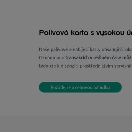
Palivová karta s vysokou 
Naše palivové a nabíjecí karty obsahují širo
Oznámení o
transakcích v reálném čase můž
týdnu je k dispozici prostřednictvím servisn
Požádejte o cenovou nabídku