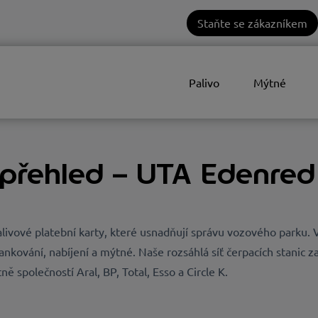
Staňte se zákazníkem
Palivo
Mýtné
 přehled – UTA Edenred
livové platební karty, které usnadňují správu vozového parku. V
ankování, nabíjení a mýtné. Naše rozsáhlá síť čerpacích stanic z
 společností Aral, BP, Total, Esso a Circle K.