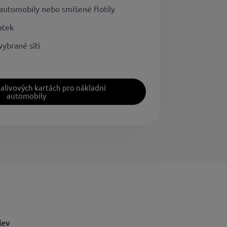
 automobily nebo smíšené flotily
atek
ybrané síti
 palivových kartách pro nákladní
automobily
lev