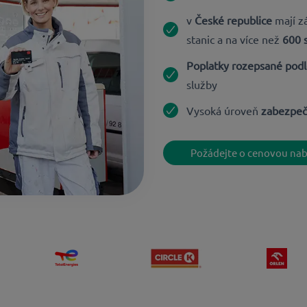
v
České republice
mají zá
stanic a na více než
600 s
Poplatky rozepsané podl
služby
Vysoká úroveň
zabezpeč
Požádejte o cenovou na