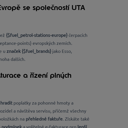
Evropě se společností UTA
než
{$fuel_petrol-stations-europe}
čerpacích
ceptance-points} evropských zemích.
e u
značek {$fuel_brands}
jako Esso,
oha dalších.
urace a řízení plných
o
hradit
poplatky za pohonné hmoty a
 vozidel a návštěva servisu, přičemž všechny
položkách na
přehledné faktuře
. Získáte také
ch podmínek
a volitelné e-fakturace pro
lepší