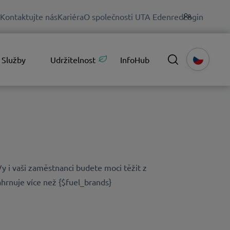
Kontaktujte nás
Kariéra
O společnosti UTA Edenred
Login
Služby
Udržitelnost
InfoHub
y i vaši zaměstnanci budete moci těžit z
ahrnuje více než {$fuel_brands}