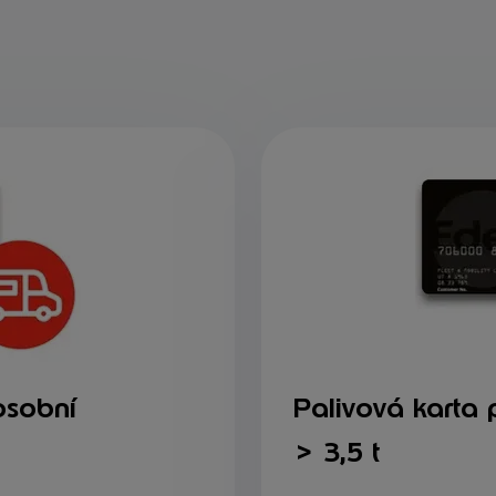
osobní
Palivová karta 
> 3,5 t