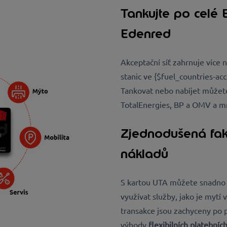
Tankujte po celé 
Edenred
Akceptační síť zahrnuje více 
stanic ve {$fuel_countries-ac
Tankovat nebo nabíjet můžet
TotalEnergies, BP a OMV a mn
Zjednodušená fakt
nákladů
S kartou UTA můžete snadn
využívat služby, jako je mytí
transakce jsou zachyceny po 
výhody
flexibilních platební