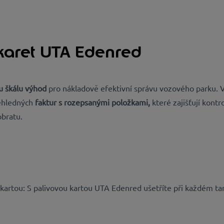
karet UTA Edenred
u škálu výhod
pro nákladově efektivní správu vozového parku. 
ehledných
faktur s rozepsanými položkami,
které zajišťují kont
obratu.
kartou: S palivovou kartou UTA Edenred ušetříte při každém tan