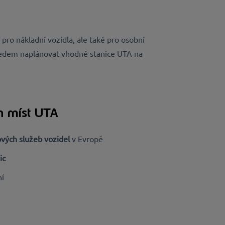
 pro nákladní vozidla, ale také pro osobní
i předem naplánovat vhodné stanice UTA na
h míst UTA
dových služeb vozidel
v Evropě
ic
ní