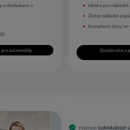
dly a dodávkami o
Ideální pro nákladní
Žádný základní popl
Komplexní slevy ve v
šit
h pro automobily
Zjistěte více o
Možnost
individuálních s