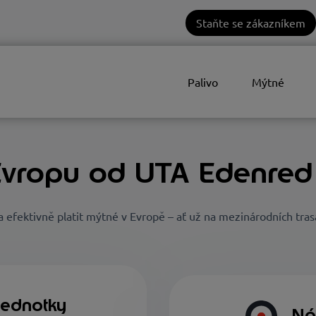
Staňte se zákazníkem
Palivo
Mýtné
Evropu od UTA Edenred
efektivně platit mýtné v Evropě – ať už na mezinárodních tra
jednotky
Ná