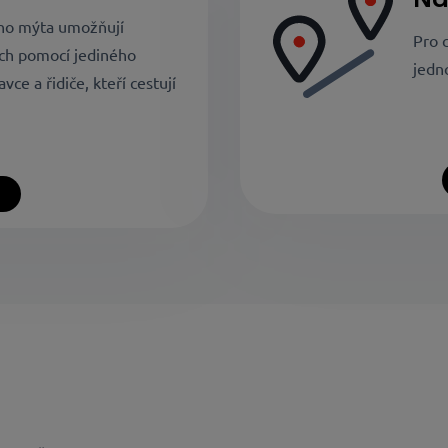
ího mýta umožňují
Pro 
ích pomocí jediného
jedn
vce a řidiče, kteří cestují