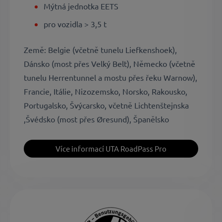
Mýtná jednotka EETS
pro vozidla > 3,5 t
Země: Belgie (včetně tunelu Liefkenshoek),
Dánsko (most přes Velký Belt), Německo (včetně
tunelu Herrentunnel a mostu přes řeku Warnow),
Francie, Itálie, Nizozemsko, Norsko, Rakousko,
Portugalsko, Švýcarsko, včetně Lichtenštejnska
,Švédsko (most přes Øresund), Španělsko
Více informací UTA RoadPass Pro