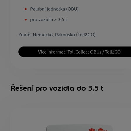
Palubní jednotka (OBU)
pro vozidla > 3,5 t
Země: Německo, Rakousko (Toll2GO)
Více informací Toll Collect OBUs / Toll2GO
Řešení pro vozidla do 3,5 t