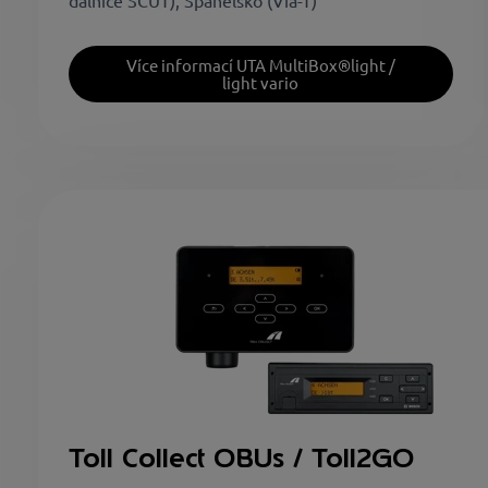
dálnice SCUT), Španělsko (Via-T)
Více informací UTA MultiBox®light /
light vario
Toll Collect OBUs / Toll2GO