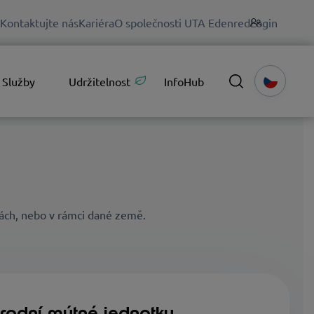
Kontaktujte nás
Kariéra
O společnosti UTA Edenred
Login
Služby
Udržitelnost
InfoHub
sách, nebo v rámci dané země.
rodní mýtné jednotky