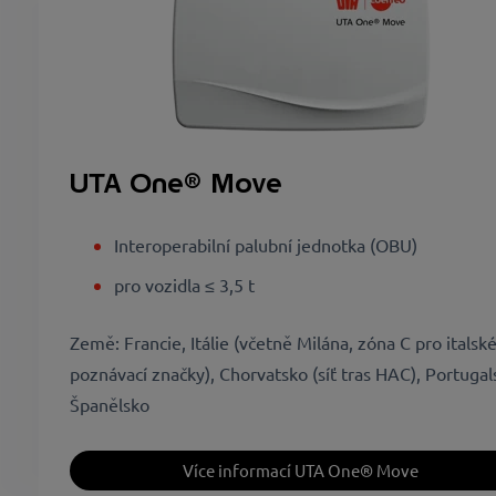
UTA One® Move
Interoperabilní palubní jednotka (OBU)
pro vozidla ≤ 3,5 t
Země: Francie, Itálie (včetně Milána, zóna C pro italsk
poznávací značky), Chorvatsko (síť tras HAC), Portugal
Španělsko
Více informací UTA One® Move