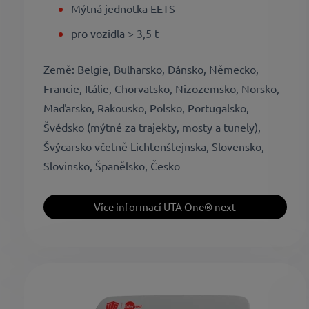
Mýtná jednotka EETS
pro vozidla > 3,5 t
Země: Belgie, Bulharsko, Dánsko, Německo,
Francie, Itálie, Chorvatsko, Nizozemsko, Norsko,
Maďarsko, Rakousko, Polsko, Portugalsko,
Švédsko (mýtné za trajekty, mosty a tunely),
Švýcarsko včetně Lichtenštejnska, Slovensko,
Slovinsko, Španělsko, Česko
Více informací UTA One® next