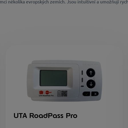
rámci několika evropských zemích. Jsou intuitivní a umožňují ry
UTA RoadPass Pro