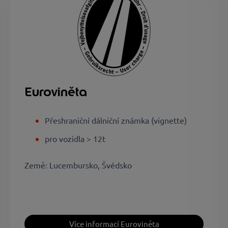
Euroviněta
Přeshraniční dálniční známka (vignette)
pro vozidla > 12t
Země: Lucembursko, Švédsko
Více informací Euroviněta