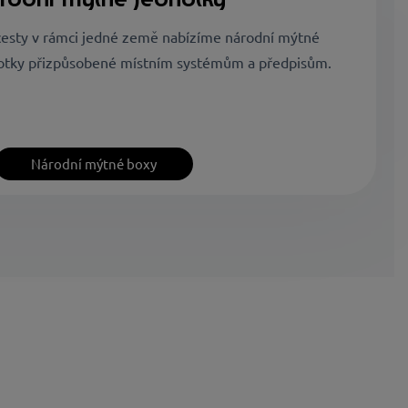
cesty v rámci jedné země nabízíme národní mýtné
otky přizpůsobené místním systémům a předpisům.
Národní mýtné boxy