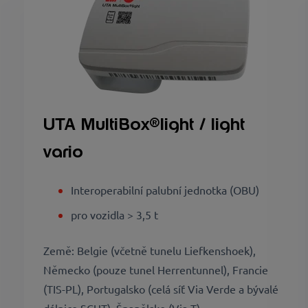
UTA MultiBox®light / light
vario
Interoperabilní palubní jednotka (OBU)
pro vozidla > 3,5 t
Země: Belgie (včetně tunelu Liefkenshoek),
Německo (pouze tunel Herrentunnel), Francie
(TIS-PL), Portugalsko (celá síť Via Verde a bývalé