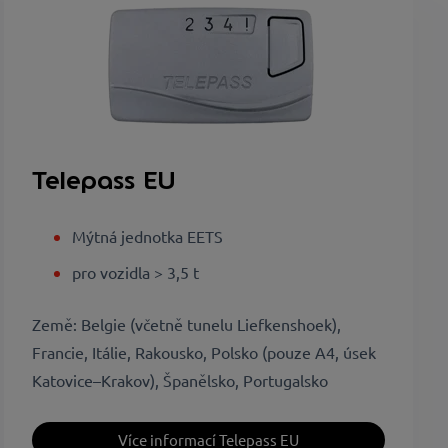
Telepass EU
Mýtná jednotka EETS
pro vozidla > 3,5 t
Země: Belgie (včetně tunelu Liefkenshoek),
Francie, Itálie, Rakousko, Polsko (pouze A4, úsek
Katovice–Krakov), Španělsko, Portugalsko
Více informací Telepass EU