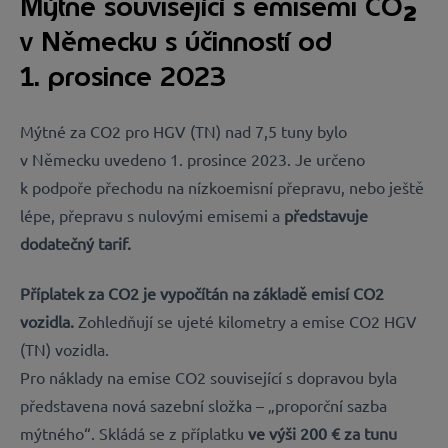
Mýtné související s emisemi CO
2
v Německu s účinností od
1. prosince 2023
Mýtné za CO2 pro HGV (TN) nad 7,5 tuny bylo
v Německu uvedeno 1. prosince 2023. Je určeno
k podpoře přechodu na nízkoemisní přepravu, nebo ještě
lépe, přepravu s nulovými emisemi a
představuje
dodatečný tarif.
Příplatek za CO2 je vypočítán na základě emisí CO2
vozidla.
Zohledňují se ujeté kilometry a emise CO2 HGV
(TN) vozidla.
Pro náklady na emise CO2 související s dopravou byla
představena nová sazební složka – „proporční sazba
mýtného“. Skládá se z příplatku
ve výši 200 € za tunu