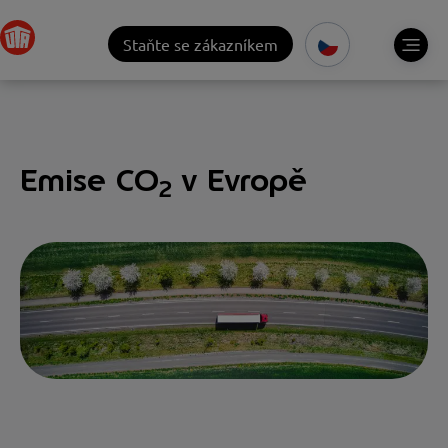
Staňte se zákazníkem
Emise CO
v Evropě
2