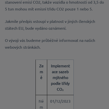
stanovení emisí CO2, takže vozidla o hmotnosti od 3,5 do
5 tun mohou mít emisní třídu CO2 pouze 1 nebo 5.
Jakmile předpis vstoupí v platnost v jiných členských
státech EU, bude vydáno oznámení.
O vývoji vás budeme průběžně informovat na našich
webových stránkách.
Ze
Implement
m
ace sazeb
ě
mýtného
podle třídy
CO₂
Ně
01/12/2023
m