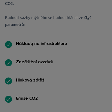
CO2.
Budoucí sazby mýtného se budou skládat ze
čtyř
parametrů
:
Náklady na infrastrukturu
Znečištění ovzduší
Hluková zátěž
Emise CO2