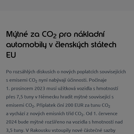
Mýtné za CO
pro nákladní
2
automobily v členských státech
EU
Po rozsáhlých diskusích o nových poplatcích souvisejících
s emisemi CO
nyní nabývají účinnosti. Počínaje
2
1. prosincem 2023 musí užitková vozidla s hmotností
přes 7,5 tuny v Německu hradit mýtné související s
emisemi CO
. Příplatek činí 200 EUR za tunu CO
2
2
a vychází z nových emisních tříd CO
. Od 1. července
2
2024 bude mýtné rozšířeno na vozidla s hmotností nad
3,5 tuny. V Rakousku vstoupily nové částečné sazby