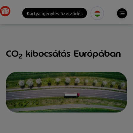
Kártya igénylés-Szerződés
CO
kibocsátás Európában
2