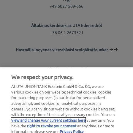
alternatív, klímabarát meghajtással és
+49 6027 509-666
az 5. CO
kibocsátási osztályba sorolhatók.
2
kapcsolódó alternatív üzemanyag-, illetve
rakodási infrastruktúrával rendelkező
Általános kérdések az UTA Edenredről
könnyű és nehéz haszongépjárművekre
+36 06 1 2673521
vonatkozó kedvezmények 2028-ig
meghosszabbításra kerültek.
Használja ingyenes visszahívási szolgáltatásunkat
A németországi személyszállításra használt
Töltőállomás-kereső
buszok további bejelentésig mentesülnek
We respect your privacy.
az útdíjak alól.
Bejelentkezés az ügyfélfelületre
At UTA UNION TANK Eckstein GmbH & Co. KG, we use
various cookies on our website: technical cookies, cookies
Az UTA Edenredről
for marketing purposes (in particular for personalized
advertising), and cookies for analytical purposes. In
general, you can visit our website without cookies being set,
with the exception of technically necessary cookies. You can
view and change your current settings here
at any time. You
have the
right to revoke your consent
at any time. For more
information, please see our
Privacy Policy
.