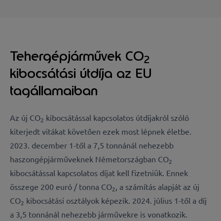
Tehergépjárművek CO
2
kibocsátási útdíja az EU
tagállamaiban
Az új CO
kibocsátással kapcsolatos útdíjakról szóló
2
kiterjedt vitákat követően ezek most lépnek életbe.
2023. december 1-től a 7,5 tonnánál nehezebb
haszongépjárműveknek Németországban CO
2
kibocsátással kapcsolatos díjat kell fizetniük. Ennek
összege 200 euró / tonna CO
, a számítás alapját az új
2
CO
kibocsátási osztályok képezik. 2024. július 1-től a díj
2
a 3,5 tonnánál nehezebb járművekre is vonatkozik.