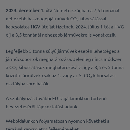
2023. december 1. óta
Németországban a 7,5 tonnánál
nehezebb haszongépjárművek CO₂ kibocsátással
kapcsolatos HGV útdíjat fizetnek. 2024. július 1-től a HVG
díj a 3,5 tonnánál nehezebb járművekre is vonatkozik.
Legfeljebb 5 tonna súlyú járművek esetén lehetséges a
járműcsoportok meghatározása. Jelenleg nincs módszer
a CO₂ kibocsátások meghatározására, így a 3,5 és 5 tonna
közötti járművek csak az 1. vagy az 5. CO₂ kibocsátási
osztályba sorolhatók.
A szabályozás további EU-tagállamokban történő
bevezetéséről tájékoztatást adunk.
Weboldalunkon folyamatosan nyomon követheti a
témával kapcsolatos fejleményeket.