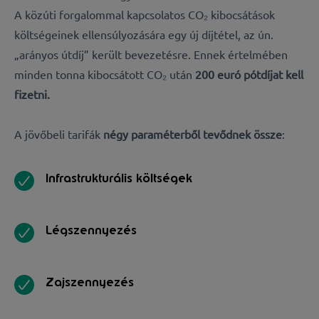
A közúti forgalommal kapcsolatos CO₂ kibocsátások
költségeinek ellensúlyozására egy új díjtétel, az ún.
„arányos útdíj” került bevezetésre. Ennek értelmében
minden tonna kibocsátott CO₂ után
200 euró pótdíjat kell
fizetni.
A jövőbeli tarifák
négy paraméterből tevődnek össze
:
Infrastrukturális költségek
Légszennyezés
Zajszennyezés