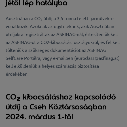
jétől lép hatályba
Ausztriában a CO₂ útdíj a 3,5 tonna feletti járművekre
vonatkozik. Azoknak az ügyfeleknek, akik Ausztriában
útdíjakra regisztráltak az ASFINAG-nál, értesíteniük kell
az ASFINAG-ot a CO2-kibocsátási osztályukról, és fel kell
tölteniük a szükséges dokumentációt az ASFINAG
SelfCare Portálra, vagy e-mailben (euroclass@asfinag.at)
kell elküldeniük a helyes számlázás biztosítása
érdekében.
CO
kibocsátáshoz kapcsolódó
2
útdíj a Cseh Köztársaságban
2024. március 1-től