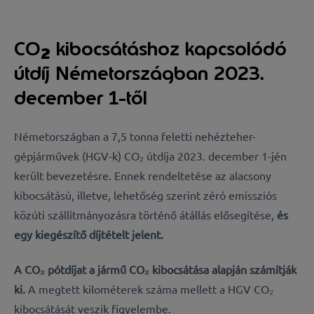
CO
kibocsátáshoz kapcsolódó
2
útdíj Németországban 2023.
december 1-től
Németországban a 7,5 tonna feletti nehézteher-
gépjárművek (HGV-k) CO₂ útdíja 2023. december 1-jén
került bevezetésre. Ennek rendeltetése az alacsony
kibocsátású, illetve, lehetőség szerint zéró emissziós
közúti szállítmányozásra történő átállás elősegítése,
és
egy kiegészítő díjtételt jelent.
A CO₂ pótdíjat a jármű CO₂ kibocsátása alapján számítják
ki.
A megtett kilométerek száma mellett a HGV CO₂
kibocsátását veszik figyelembe.