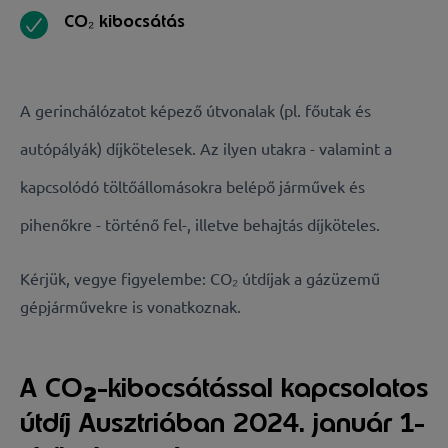
CO₂ kibocsátás
A gerinchálózatot képező útvonalak (pl. főutak és
autópályák) díjkötelesek. Az ilyen utakra - valamint a
kapcsolódó töltőállomásokra belépő járművek és
pihenőkre - történő fel-, illetve behajtás díjköteles.
Kérjük, vegye figyelembe: CO₂ útdíjak a gázüzemű
gépjárművekre is vonatkoznak.
A CO
-kibocsátással kapcsolatos
2
útdíj Ausztriában 2024. január 1-