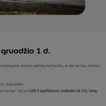
 gruodžio 1 d.
rėjimą prie mažiau aplinką teršiančių, ar dar geriau, nulinės
O₂ dujų kiekis.
s tarifas“ Tai yra
200 € papildomas mokestis už CO₂ toną.