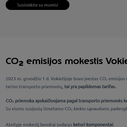
Susisiekite su mumis!
CO
emisijos mokestis Vokie
2
2023 m. gruodžio 1 d. Vokietijoje buvo įvestas CO₂ emisijos m
taršos transporto priemonių,
tai yra papildomas tarifas.
CO₂ priemoka apskaičiuojama pagal transporto priemonės ke
Su eismu susijusių išmetamo CO₂ kiekio sąnaudoms padengti b
Ateityje mokestį bendrai sudarys
keturi komponentai
: