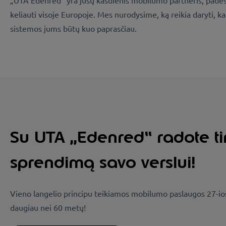
„UTA Edenred“ yra jūsų kasdienis mobilumo partneris, padėsia
keliauti visoje Europoje. Mes nurodysime, ką reikia daryti,
ka
sistemos jums būtų kuo paprasčiau.
Su UTA „Edenred“ radote 
sprendimą savo verslui!
Vieno langelio principu teikiamos mobilumo paslaugos 27-io
daugiau nei 60 metų!