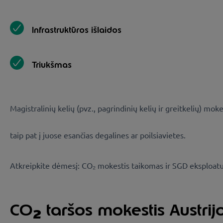
Infrastruktūros išlaidos
Triukšmas
Magistralinių kelių (pvz., pagrindinių kelių ir greitkelių) m
taip pat į juose esančias degalines ar poilsiavietes.
Atkreipkite dėmesį: CO₂ mokestis taikomas ir SGD eksploa
CO
taršos mokestis Austrij
2