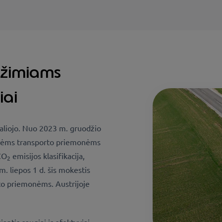
ežimiams
iai
galiojo. Nuo 2023 m. gruodžio
cinėms transporto priemonėms
CO
emisijos klasifikacija,
2
 liepos 1 d. šis mokestis
to priemonėms. Austrijoje