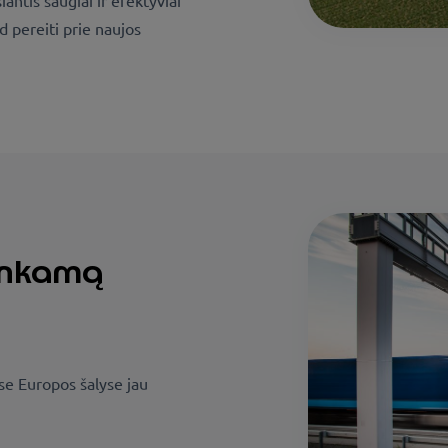
ntis saugiai ir efektyviai
d pereiti prie naujos
tinkamą
se Europos šalyse jau