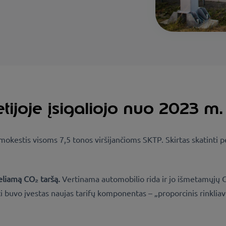
tijoje įsigaliojo nuo 2023 m.
okestis visoms 7,5 tonos viršijančioms SKTP. Skirtas skatinti pe
liamą CO₂ taršą.
Vertinama automobilio rida ir jo išmetamųjų C
uvo įvestas naujas tarifų komponentas – „proporcinis rinkliavo