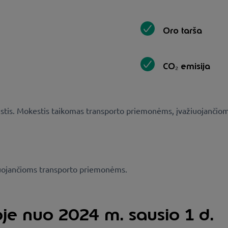
Oro tarša
CO₂ emisija
okestis. Mokestis taikomas transporto priemonėms, įvažiuojančioms
tuojančioms transporto priemonėms.
oje nuo 2024 m. sausio 1 d.