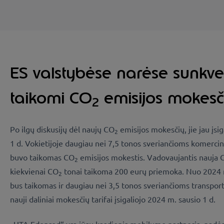
ES valstybėse narėse sunkv
taikomi CO
emisijos mokesč
2
Po ilgų diskusijų dėl naujų CO
emisijos mokesčių, jie jau įsi
2
1 d. Vokietijoje daugiau nei 7,5 tonos sveriančioms komer
buvo taikomas CO
emisijos mokestis. Vadovaujantis nauja 
2
kiekvienai CO
tonai taikoma 200 eurų priemoka. Nuo 2024 m.
2
bus taikomas ir daugiau nei 3,5 tonos sveriančioms transpor
nauji daliniai mokesčių tarifai įsigaliojo 2024 m. sausio 1 d.