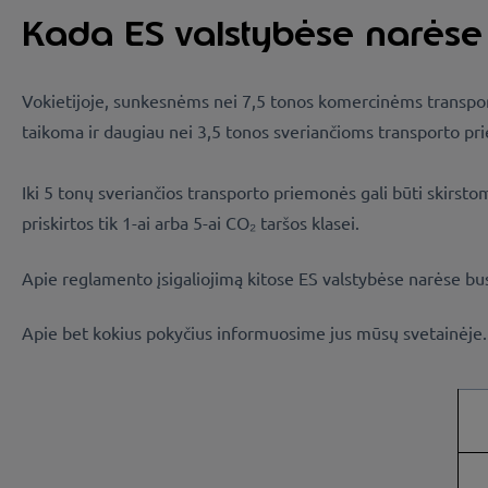
Kada ES valstybėse narėse 
Vokietijoje, sunkesnėms nei 7,5 tonos komercinėms transp
taikoma ir daugiau nei 3,5 tonos sveriančioms transporto p
Iki 5 tonų sveriančios transporto priemonės gali būti skirst
priskirtos tik 1-ai arba 5-ai CO₂ taršos klasei.
Apie reglamento įsigaliojimą kitose ES valstybėse narėse bu
Apie bet kokius pokyčius informuosime jus mūsų svetainėje.