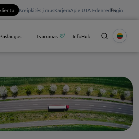
klientu
Kreipkitės į mus
Karjera
Apie UTA Edenred
Login
Paslaugos
Tvarumas
InfoHub