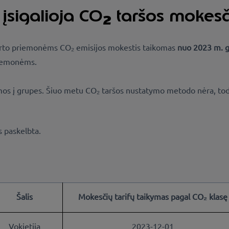
įsigalioja CO
taršos mokesči
2
orto priemonėms CO₂ emisijos mokestis taikomas
nuo 2023 m. g
riemonėms.
omos į grupes. Šiuo metu CO₂ taršos nustatymo metodo nėra, todė
s paskelbta.
Šalis
Mokesčių tarifų taikymas pagal CO₂ klasę
Vokietija
2023-12-01