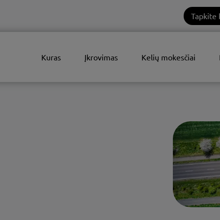
Tapkite 
Kuras
Įkrovimas
Kelių mokesčiai