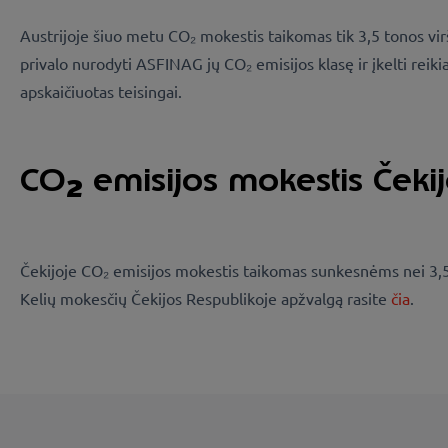
Austrijoje šiuo metu CO₂ mokestis taikomas tik 3,5 tonos v
privalo nurodyti ASFINAG jų CO₂ emisijos klasę ir įkelti rei
apskaičiuotas teisingai.
CO
emisijos mokestis Čekij
2
Čekijoje CO₂ emisijos mokestis taikomas sunkesnėms nei 3,5 
Kelių mokesčių Čekijos Respublikoje apžvalgą rasite
čia
.