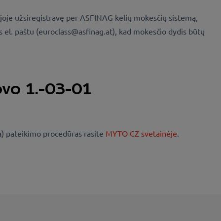
ijoje užsiregistravę per ASFINAG kelių mokesčių sistemą,
s el. paštu (euroclass@asfinag.at), kad mokesčio dydis būtų
ovo 1.-03-01
a) pateikimo procedūras rasite
MYTO CZ svetainėje
.