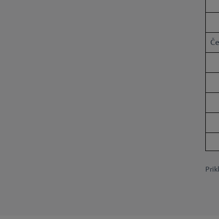
Če
Prik