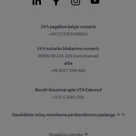
24 h pagalbos kelyje numeris
+497333305940024
24 h kortelės blokavimo numeris
00800 88 226 226 (nemokamas)
arba
+49 6027 509-666
Bendri klausimai apie UTA Edenred
+370 5 2060 200
Naudokitės mūsų nemokama perskambinimo paslauga
Degalinių paieška