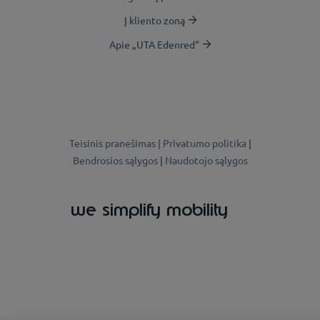
Į kliento zoną
Apie „UTA Edenred“
Teisinis pranešimas |
Privatumo politika
|
Bendrosios sąlygos
|
Naudotojo sąlygos
we simplify mobility