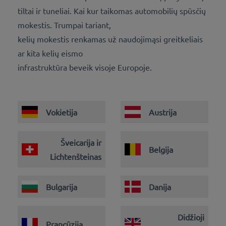
tiltai ir tuneliai. Kai kur taikomas automobilių spūsčių
mokestis. Trumpai tariant,
kelių mokestis renkamas už naudojimąsi greitkeliais
ar kita kelių eismo
infrastruktūra beveik visoje Europoje.
Vokietija
Austrija
Šveicarija ir
Belgija
Lichtenšteinas
Bulgarija
Danija
Didžioji
Prancūzija