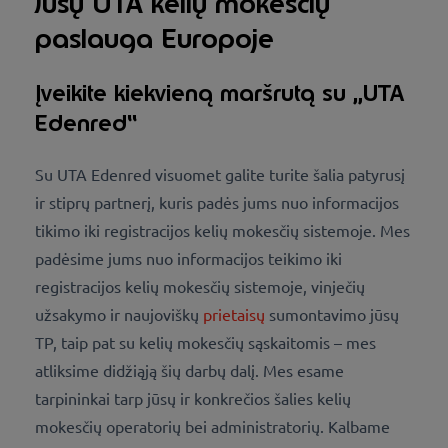
Jūsų UTA kelių mokesčių
paslauga Europoje
Įveikite kiekvieną maršrutą su „UTA
Edenred“
Su UTA Edenred visuomet galite turite šalia patyrusį
ir stiprų partnerį, kuris padės jums nuo informacijos
tikimo iki registracijos kelių mokesčių sistemoje. Mes
padėsime jums nuo informacijos teikimo iki
registracijos kelių mokesčių sistemoje, vinječių
užsakymo ir naujoviškų
prietaisų
sumontavimo jūsų
TP, taip pat su kelių mokesčių sąskaitomis – mes
atliksime didžiąją šių darbų dalį. Mes esame
tarpininkai tarp jūsų ir konkrečios šalies kelių
mokesčių operatorių bei administratorių. Kalbame