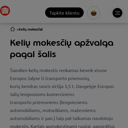
Tapkite klientu
Kelių mokesčiai
Kelių mokesčių apžvalga
pagal šalis
Šiandien kelių mokestis renkamas beveik visose
Europos šalyse iš transporto priemonių,
kurių bendras svoris viršija 3,5 t. Daugelyje Europos
šalių lengvosioms komercinėms
transporto priemonėms (lengviesiems
automobiliams, motociklams, mažesniems
automobiliams ir pan.) taip pat taikomas naudotojo
mokestis. Kartais apmokestinami ruožai, pavyzdžiui,