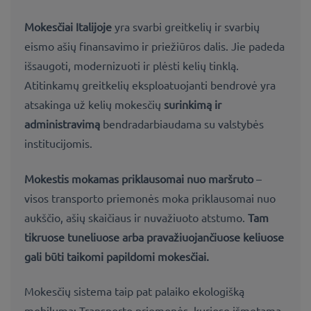
Mokesčiai Italijoje
yra svarbi greitkelių ir svarbių
eismo ašių finansavimo ir priežiūros dalis. Jie padeda
išsaugoti, modernizuoti ir plėsti kelių tinklą.
Atitinkamų greitkelių eksploatuojanti bendrovė yra
atsakinga už kelių mokesčių
surinkimą ir
administravimą
bendradarbiaudama su valstybės
institucijomis.
Mokestis mokamas priklausomai nuo
maršruto
–
visos transporto priemonės moka priklausomai nuo
aukščio, ašių skaičiaus ir nuvažiuoto atstumo.
Tam
tikruose tuneliuose arba pravažiuojančiuose keliuose
gali būti taikomi papildomi mokesčiai
.
Mokesčių sistema taip pat palaiko ekologišką
mobilumą: Transporto priemonės, kuriose išmetama