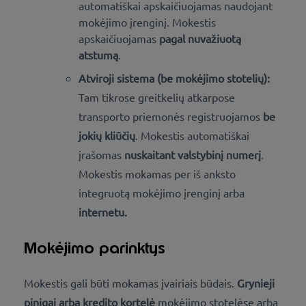
automatiškai apskaičiuojamas naudojant
mokėjimo įrenginį. Mokestis
apskaičiuojamas
pagal nuvažiuotą
atstumą
.
Atviroji sistema (be mokėjimo stotelių):
Tam tikrose greitkelių atkarpose
transporto priemonės registruojamos
be
jokių kliūčių
. Mokestis automatiškai
įrašomas
nuskaitant valstybinį numerį
.
Mokestis mokamas per iš anksto
integruotą mokėjimo įrenginį arba
internetu
.
Mokėjimo parinktys
Mokestis gali būti mokamas įvairiais būdais.
Grynieji
pinigai arba kredito kortelė
mokėjimo stotelėse arba