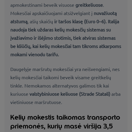
apmokestinami beveik visuose
greitkeliuose
.
Mokesčiai apskaičiuojami atsižvelgiant į
nuvažiuotą
atstumą
, ašių skaičių
ir
taršos klasę (Euro 0–6).
Italija
naudoja tiek
uždaras kelių mokesčių sistemas
su
įvažiavimo ir išėjimo stotimis, tiek
atviras sistemas
be kliūčių, kai kelių mokesčiai tam tikroms atkarpoms
mokami vienodu tarifu.
Daugelyje maršrutų mokesčiai yra neišvengiami, nes
kelių mokesčiai taikomi beveik visame greitkelių
tinkle. Nemokamos alternatyvos galimos tik kai
kuriuose
valstybiniuose keliuose (Strade Statali)
arba
vietiniuose maršrutuose.
Kelių mokestis taikomas transporto
priemonės, kurių masė viršija 3,5