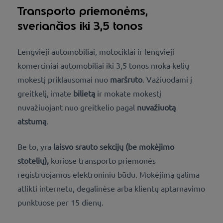
Transporto priemonėms,
sveriančios iki 3,5 tonos
Lengvieji automobiliai, motociklai ir lengvieji
komerciniai automobiliai iki 3,5 tonos moka kelių
mokestį priklausomai nuo
maršruto
. Važiuodami į
greitkelį, imate
bilietą
ir mokate mokestį
nuvažiuojant nuo greitkelio pagal
nuvažiuotą
atstumą
.
Be to, yra
laisvo srauto sekcijų (be mokėjimo
stotelių),
kuriose transporto priemonės
registruojamos elektroniniu būdu. Mokėjimą galima
atlikti internetu, degalinėse arba klientų aptarnavimo
punktuose
per 15 dienų.