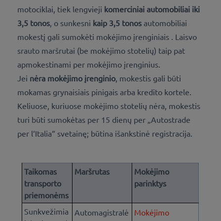
motociklai, tiek lengvieji
komerciniai automobiliai
iki
3,5 tonos
, o sunkesni
kaip 3,5 tonos
automobiliai
mokestį gali sumokėti mokėjimo įrenginiais
. Laisvo
srauto maršrutai (be mokėjimo stotelių) taip pat
apmokestinami per mokėjimo įrenginius.
Jei
nėra mokėjimo įrenginio
, mokestis gali būti
mokamas grynaisiais pinigais arba kredito kortele
.
Keliuose, kuriuose mokėjimo stotelių nėra, mokestis
turi būti sumokėtas per 15 dienų per „Autostrade
per l‘Italia“ svetainę; būtina išankstinė registracija.
Taikomas
Maršrutas
Mokėjimo
transporto
parinktys
priemonėms
Sunkvežimia
Automagistralė
Mokėjimo