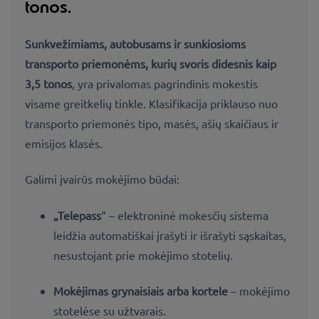
tonos.
Sunkvežimiams, autobusams ir sunkiosioms
transporto priemonėms, kurių svoris didesnis kaip
3,5 tonos
, yra privalomas pagrindinis mokestis
visame greitkelių tinkle. Klasifikacija priklauso nuo
transporto priemonės tipo, masės,
ašių skaičiaus ir
emisijos klasės.
Galimi įvairūs mokėjimo būdai:
„Telepass
“ – elektroninė mokesčių sistema
leidžia automatiškai įrašyti ir išrašyti sąskaitas,
nesustojant prie mokėjimo stotelių.
Mokėjimas grynaisiais arba kortele
– mokėjimo
stotelėse su užtvarais.