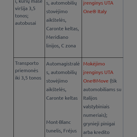
i, kurių masė
s, automobilių
įrenginys UTA
viršija 3,5
stovėjimo
One® Italy
tonos;
aikštelės,
autobusai
Caronte keltas,
Meridiano
linijos, C zona
Transporto
Automagistralė
Mokėjimo
priemonės
s, automobilių
įrenginys UTA
iki 3,5 tonos
stovėjimo
One®Move
(tik
aikštelės,
automobiliams su
Caronte keltas
Italijos
valstybiniais
numeriais)
;
Mont-Blanc
grynieji pinigai
tunelis, Fréjus
arba kredito