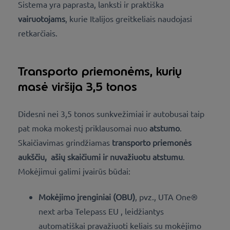
Sistema yra paprasta, lanksti ir praktiška
vairuotojams
, kurie Italijos greitkeliais naudojasi
retkarčiais.
Transporto priemonėms, kurių
masė viršija 3,5 tonos
Didesni nei 3,5 tonos sunkvežimiai ir autobusai taip
pat moka mokestį priklausomai nuo
atstumo
.
Skaičiavimas grindžiamas
transporto priemonės
aukščiu,
ašių skaičiumi ir nuvažiuotu atstumu
.
Mokėjimui galimi įvairūs būdai:
Mokėjimo įrenginiai (OBU)
, pvz., UTA One®
next arba
Telepass EU
, leidžiantys
automatiškai pravažiuoti keliais su mokėjimo