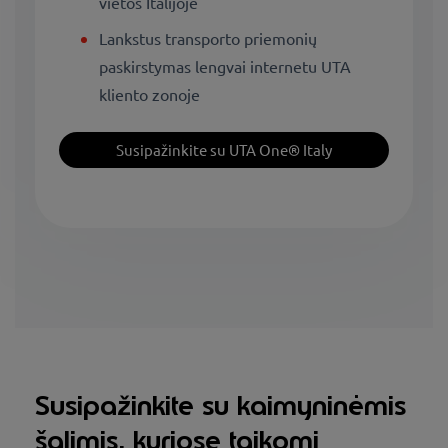
vietos Italijoje
Lankstus transporto priemonių
paskirstymas lengvai internetu UTA
kliento zonoje
Susipažinkite su UTA One® Italy
Susipažinkite su kaimyninėmis
šalimis, kuriose taikomi