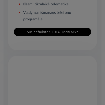
Išsami tikralaikė telematika
Valdymas išmanaus telefono
programėle
Susipažinkite su UTA One® next