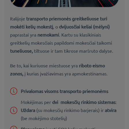
Italijoje
transporto priemonės greitkeliuose turi
mokėti kelių mokestį
, o
dvijuosčiai keliai (mėlyni)
paprastai yra
nemokami
. Kartu su klasikiniais
greitkelių mokesčiais papildomi mokesčiai taikomi
tuneliuose,
tiltuose ir tam tikrose maršruto dalyse.
Be to, kai kuriuose miestuose yra
riboto eismo
zonos,
į kurias įvažiavimas yra apmokestinamas.
Privalomas visoms transporto priemonėms
Mokėjimas per
dvi mokesčių rinkimo sistemas
:
Uždara
(su mokesčių rinkimo barjerais) ir
atvira
(be mokėjimo stotelių)