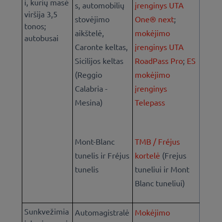
i, kurių masė
s, automobilių
įrenginys UTA
viršija 3,5
stovėjimo
One® next
;
tonos;
aikštelė,
mokėjimo
autobusai
Caronte keltas,
įrenginys UTA
Sicilijos keltas
RoadPass Pro
;
ES
(Reggio
mokėjimo
Calabria -
įrenginys
Mesina)
Telepass
Mont-Blanc
TMB / Fréjus
tunelis ir Fréjus
kortelė
(Frejus
tunelis
tuneliui ir Mont
Blanc tuneliui)
Sunkvežimia
Automagistralė
Mokėjimo