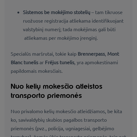
Sistemos be mokėjimo stotelių
– tam tikruose
ruožuose registracija atliekama identifikuojant
valstybinį numerį; tada mokėjimas gali būti
atliekamas per mokėjimo įrenginį.
Specialūs maršrutai, tokie kaip
Brennerpass
,
Mont
Blanc tunelis
ar
Fréjus tunelis
, yra apmokestinami
papildomais mokesčiais.
Nuo kelių mokesčio atleistos
transporto priemonės
Nuo privalomo kelių mokesčio atleidžiamos, be kita
ko, savivaldybių skubios pagalbos transporto
priemonės
(pvz.,
policija, ugniagesiai, gelbėjimo
tarnybos),
žemės ūkio transporto priemonės, taip pat