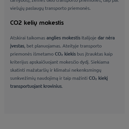
viešųjų paslaugų transporto priemonės.
CO2 kelių mokestis
Atskirai taikomas
anglies mokestis
Italijoje
dar nėra
įvestas
, bet planuojamas. Ateityje transporto
priemonės išmetamo
CO₂ kiekis
bus įtrauktas kaip
kriterijus apskaičiuojant mokesčio dydį. Siekiama
skatinti mažataršių ir klimatui nekenksmingų
sunkvežimių naudojimą ir taip mažinti
CO₂ kiekį
transportuojant krovinius
.