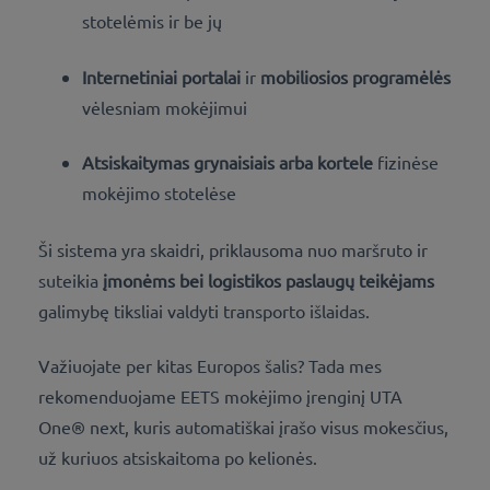
stotelėmis ir be jų
Internetiniai portalai
ir
mobiliosios programėlės
vėlesniam mokėjimui
Atsiskaitymas grynaisiais arba kortele
fizinėse
mokėjimo stotelėse
Ši sistema yra skaidri, priklausoma nuo maršruto ir
suteikia
įmonėms bei logistikos paslaugų teikėjams
galimybę tiksliai valdyti transporto išlaidas.
Važiuojate per kitas Europos šalis? Tada mes
rekomenduojame EETS mokėjimo įrenginį UTA
One® next, kuris automatiškai įrašo visus mokesčius,
už kuriuos atsiskaitoma po kelionės.