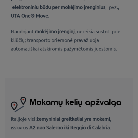
elektroniniu būdu per mokėjimo įrenginius
, pvz.,
UTA One® Move.
Naudojant
mokėjimo įrenginį
, nereikia sustoti prie
kliūčių; transporto priemonė pravažiuoja
automatiškai atskiromis pažymėtomis juostomis.
Mokamų kelių apžvalga
Italijoje visi
žemyniniai greitkeliai yra mokami
,
išskyrus
A2 nuo Salerno iki Reggio di Calabria
.