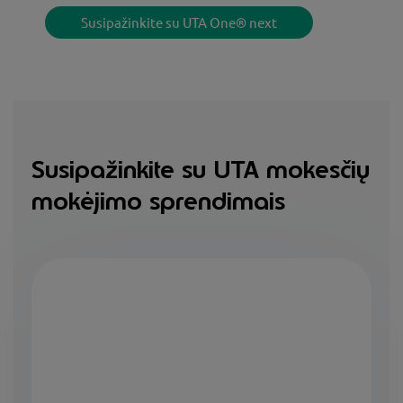
Susipažinkite su UTA One® next
Susipažinkite su UTA mokesčių
mokėjimo sprendimais