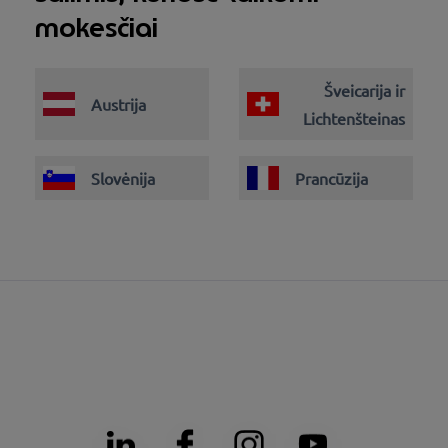
mokesčiai
Šveicarija ir
Austrija
Lichtenšteinas
Slovėnija
Prancūzija