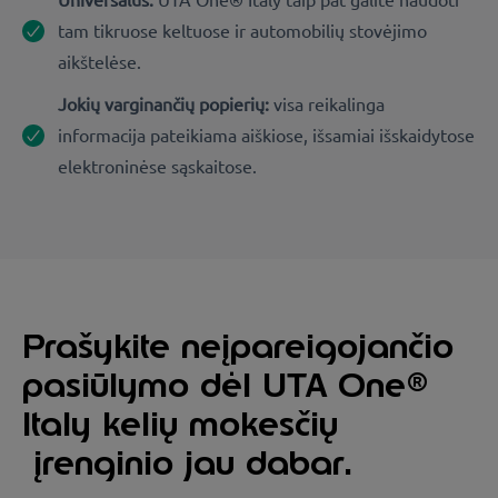
tam tikruose keltuose ir automobilių stovėjimo
aikštelėse.
Jokių varginančių popierių:
visa reikalinga
informacija pateikiama aiškiose, išsamiai išskaidytose
elektroninėse sąskaitose.
Prašykite neįpareigojančio
pasiūlymo dėl UTA One®
Italy kelių mokesčių
įrenginio jau dabar.