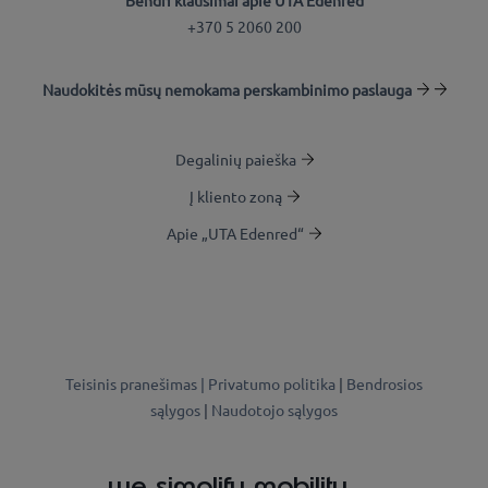
+370 5 2060 200
Naudokitės mūsų nemokama perskambinimo paslauga
Degalinių paieška
Į kliento zoną
Apie „UTA Edenred“
Teisinis pranešimas |
Privatumo politika
|
Bendrosios
sąlygos
|
Naudotojo sąlygos
we simplify mobility