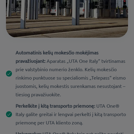
Automatinis kelių mokesčio mokėjimas
pravažiuojant:
Aparatas „UTA One Italy“ tvirtinamas
prie valstybinio numerio ženklo. Kelių mokesčio
rinkimo punktuose su specialiomis „Telepass“ eismo
juostomis, kelių mokestis surenkamas nesustojant –
tiesiog pravažiuokite.
Perkelkite į kitą transporto priemonę:
UTA One®
Italy galite greitai ir lengvai perkelti į kitą transporto
priemonę per UTA kliento zoną.
Universalus:
UTA One® Italy taip pat galite naudoti