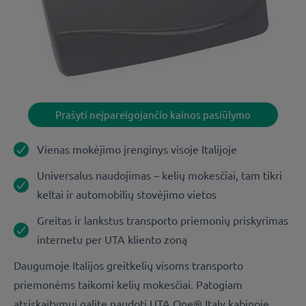
Prašyti neįpareigojančio kainos pasiūlymo
Vienas mokėjimo įrenginys visoje Italijoje
Universalus naudojimas – kelių mokesčiai, tam tikri
keltai ir automobilių stovėjimo vietos
Greitas ir lankstus transporto priemonių priskyrimas
internetu per UTA kliento zoną
Daugumoje Italijos greitkelių visoms transporto
priemonėms taikomi kelių mokesčiai. Patogiam
atsiskaitymui galite naudoti UTA One® Italy kabinoje