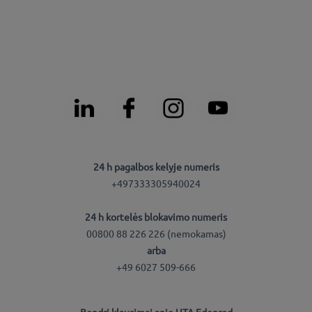
24 h pagalbos kelyje numeris
+497333305940024
24 h kortelės blokavimo numeris
00800 88 226 226 (nemokamas)
arba
+49 6027 509-666
Bendri klausimai apie UTA Edenred